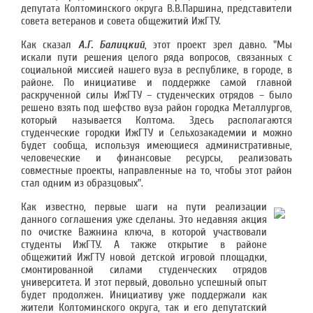
депутата Колтоминского округа В.В.Паршина, представители
совета ветеранов и совета общежитий ИжГТУ.
Как сказал
А.Г. Балицкий
, этот проект зрел давно. "Мы
искали пути решения целого ряда вопросов, связанных с
социальной миссией нашего вуза в республике, в городе, в
районе. По инициативе и поддержке самой главной
раскрученной силы ИжГТУ – студенческих отрядов – было
решено взять под шефство вуза район городка Металлургов,
который называется Колтома. Здесь располагаются
студенческие городки ИжГТУ и Сельхозакадемии и можно
будет сообща, используя имеющиеся административные,
человеческие и финансовые ресурсы, реализовать
совместные проекты, направленные на то, чтобы этот район
стал одним из образцовых".
Как известно, первые шаги на пути реализации
данного соглашения уже сделаны. Это недавняя акция
по очистке Важнина ключа, в которой участвовали
студенты ИжГТУ. А также открытие в районе
общежитий ИжГТУ новой детской игровой площадки,
смонтированной силами студенческих отрядов
университета. И этот первый, довольно успешный опыт
будет продолжен. Инициативу уже поддержали как
жители Колтоминского округа, так и его депутатский