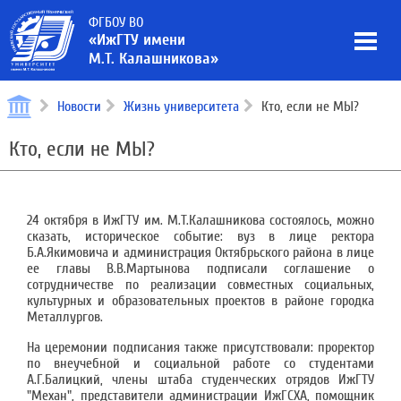
ФГБОУ ВО
«ИжГТУ имени
М.Т. Калашникова»
Новости
Жизнь университета
Кто, если не МЫ?
Кто, если не МЫ?
24 октября в ИжГТУ им. М.Т.Калашникова состоялось, можно
сказать, историческое событие: вуз в лице ректора
Б.А.Якимовича и администрация Октябрьского района в лице
ее главы В.В.Мартынова подписали соглашение о
сотрудничестве по реализации совместных социальных,
культурных и образовательных проектов в районе городка
Металлургов.
На церемонии подписания также присутствовали: проректор
по внеучебной и социальной работе со студентами
А.Г.Балицкий, члены штаба студенческих отрядов ИжГТУ
"Механ", представители администрации ИжГСХА, помощник