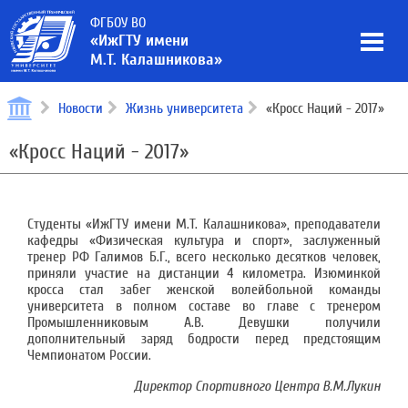
ФГБОУ ВО
«ИжГТУ имени
М.Т. Калашникова»
Новости
Жизнь университета
«Кросс Наций - 2017»
«Кросс Наций - 2017»
Студенты «ИжГТУ имени М.Т. Калашникова», преподаватели
кафедры «Физическая культура и спорт», заслуженный
тренер РФ Галимов Б.Г., всего несколько десятков человек,
приняли участие на дистанции 4 километра. Изюминкой
кросса стал забег женской волейбольной команды
университета в полном составе во главе с тренером
Промышленниковым А.В. Девушки получили
дополнительный заряд бодрости перед предстоящим
Чемпионатом России.
Директор Спортивного Центра В.М.Лукин