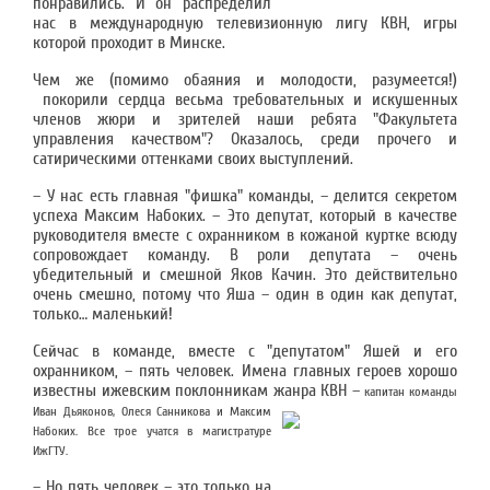
понравились. И он распределил
нас в международную телевизионную лигу КВН, игры
которой проходит в Минске.
Чем же (помимо обаяния и молодости, разумеется!)
покорили сердца весьма требовательных и искушенных
членов жюри и зрителей наши ребята "Факультета
управления качеством"? Оказалось, среди прочего и
сатирическими оттенками своих выступлений.
– У нас есть главная "фишка" команды, – делится секретом
успеха Максим Набоких. – Это депутат, который в качестве
руководителя вместе с охранником в кожаной куртке всюду
сопровождает команду. В роли депутата – очень
убедительный и смешной Яков Качин. Это действительно
очень смешно, потому что Яша – один в один как депутат,
только… маленький!
Сейчас в команде, вместе с "депутатом" Яшей и его
охранником, – пять человек. Имена главных героев хорошо
известны ижевским поклонникам жанра КВН –
капитан команды
Иван Дьяконов, Олеся Санникова и Максим
Набоких. Все трое учатся в магистратуре
ИжГТУ.
– Но пять человек – это только на