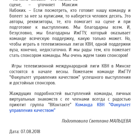
сцене, – уточняет Максим
Набоких. – Если посмотреть, кто готовит нашу команду и
болеет за нее за кулисами, то наберется человек десять. Это
авторы, реквизиторы, те, кто помогает на сцене и при
подготовке к выступлению. Мы благодарны всем. И,
безусловно, мы благодарны ИжГТУ, который оказывает
команде всяческую поддержку, какую только может. Но,
чтобы играть в телевизионных лигах КВН, одной поддержки
вуза, конечно, недостаточно. И мы рады тем, кто пожелает
стать спонсором команды. Мы очень ждем таких спонсоров!
Игры телевизионной международной лиги КВН в Минске
состоятся в начале весны. Пожелаем команде ИжГТУ
"Факультет управления качеством" успешного выступления
и достойных спонсоров.
Жаждущих подробностей выступлений команды, личных
виртуальных знакомств с ее членами всегда с радостью
приютит группа "ВКонтакте"
Команда КВН "Факультет
управления качеством"
Подготовила Светлана МАЛЬЦЕВА
Дата:
07.08.2018