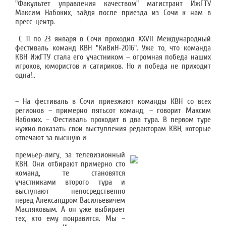
"Факультет управления качеством" магистрант ИжГТУ
Максим Набоких, зайдя после приезда из Сочи к нам в
пресс-центр.
С 11 по 23 января в Сочи проходил XXVII Международный
фестиваль команд КВН "КиВиН-2016". Уже то, что команда
КВН ИжГТУ стала его участником – огромная победа наших
игроков, юмористов и сатириков. Но и победа не приходит
одна!..
– На фестиваль в Сочи приезжают команды КВН со всех
регионов – примерно пятьсот команд, – говорит Максим
Набоких. – Фестиваль проходит в два тура. В первом туре
нужно показать свои выступления редакторам КВН, которые
отвечают за высшую и
премьер-лигу, за телевизионный
КВН. Они отбирают примерно сто
команд, те становятся
участниками второго тура и
выступают непосредственно
перед Александром Васильевичем
Масляковым. А он уже выбирает
тех, кто ему понравится. Мы –