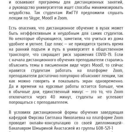
и осваивают программы для дистанционных занятий,
а руководство университетов ищет способы минимизировать
неудобства. Так студентам ИжГТУ предложили слушать
лекции по Skype, Moodl и Zoom.
Есть опасения, что дистанционное обучение в вузах может
быть неэффективным и неудобным для самих студентов.
Но некоторые обучающиеся, заметили, что учиться из дома
удобнее и уютнее. Еще плюс — не приходится тратить время
на ранний подъем и путь в университет в общественном
транспорте, что сокращает риск заражения COVID-19. Если
с начала дистанционного обучения преподаватели старались
объяснить темы в письменном виде через Moodl, то сейчас
нравится студентам работать на платформе Zoom,
преподаватели достаточно популярно объясняют лекции, так
как можно говорить и показывать экран одновременно.
Да и времени на курсовые работы остается больше, чем
в обычные дни, единственный минус — это то, что Zoom
отключается через 40 минут, студенты не успевают
попрощаться с преподавателем.
В условиях дистанционной формы обучения заведующая
кафедрой Фирсова Светлана Николаевна на платформе Zoom
проводит онлайн-консультацию со своей дипломницей-
бакалавром Шмыриной Анастасией из группы Б08-521-1