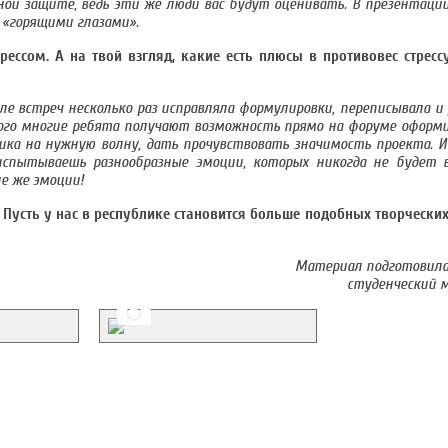
чной защите, ведь эти же люди вас будут оценивать. В презентац
 «горящими глазами».
ссом. А на твой взгляд, какие есть плюсы в противовес стресс
е встреч несколько раз исправляла формулировки, переписывала и
ого многие ребята получают возможность прямо на форуме оформи
ика на нужную волну, дать прочувствовать значимость проекта. И
испытываешь разнообразные эмоции, которых никогда не будет 
е же эмоции!
 Пусть у нас в республике становится больше подобных творчески
Материал подготовила 
студенческий 