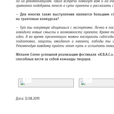
по их рекомендациям. Такие встречи помогут вам и на о
грамотно подобрать текст о сути проекта и рассказать с
— Для многих такие выступления являются большим стре
на грантовых конкурсах?
— Тут ты напрямую общаешься с экспертами. Лично я посл
находила новые смыслы и возможности проекта. Кроме т
идеи. А во время презентации можно настроить собеседн
подготовки, защиты, ожидания и наконец, победы ты 
Рекомендую каждому пройти этот путь и испытать таки
Желаем Елене успешной реализации фестиваля «К.В.А.С.».
способных вести за собой команды творцов.
Дата:
12.08.2019