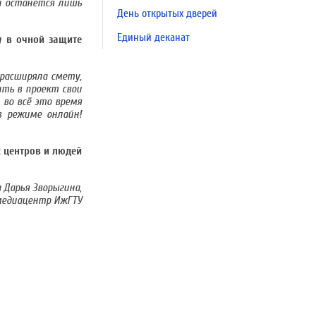
ии останется лишь
День открытых дверей
Единый деканат
у в очной защите
 расширяла смету,
ть в проект свои
 во всё это время
в режиме онлайн!
х центров и людей
Дарья Зворыгина,
медиацентр ИжГТУ