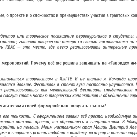
, о проекте и о сложностях и преимуществах участия в грантовых кон
ентов или творческое посвящение первокурсников в студенты. 
тивале, готовят творческие номера со своими наставниками по 
аль КВАС — это место, где легко реализовывать интересные пр
 мероприятий. Почему всё же решила защищать на «Тавриде» име
 заниматься творчеством в ИжГТУ. И не только я. Команда пр
ивался дальше. Фестиваль в стенах вуза постоянно улучшается. Н
 реализовываться как межвузовский фестиваль студенческого т
 смогут стать частью творческих коллективов и объединений горо
 читателями своей формулой: как получать гранты?
е его тонкости. С оформлением заявки всё просто: необходимую 
рамотно описать проект, то обратитесь к специалистам. В Удм
 прийти на помощь. Моим наставником стал Машин Дмитрий Алек
уме я старалась успеть подойти к каждому эксперту и вносила кор