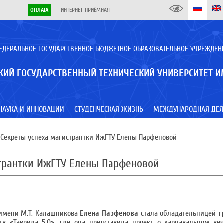
ОПЛАТА
ИНТЕРНЕТ-ПРИЁМНАЯ
ЕДЕРАЛЬНОЕ ГОСУДАРСТВЕННОЕ БЮДЖЕТНОЕ ОБРАЗОВАТЕЛЬНОЕ УЧРЕЖДЕН
КИЙ ГОСУДАРСТВЕННЫЙ ТЕХНИЧЕСКИЙ УНИВЕРСИТЕТ И
НАУКА И ИННОВАЦИИ
СТУДЕНЧЕСКАЯ ЖИЗНЬ
МЕЖДУНАРОДНАЯ ДЕЯ
 Секреты успеха магистрантки ИжГТУ Елены Парфеновой
странтки ИжГТУ Елены Парфеновой
 имени М.Т. Калашникова
Елена Парфенова
стала обладательницей
г
 «Таврида 5.0», где она представила проект о карнавальном веч