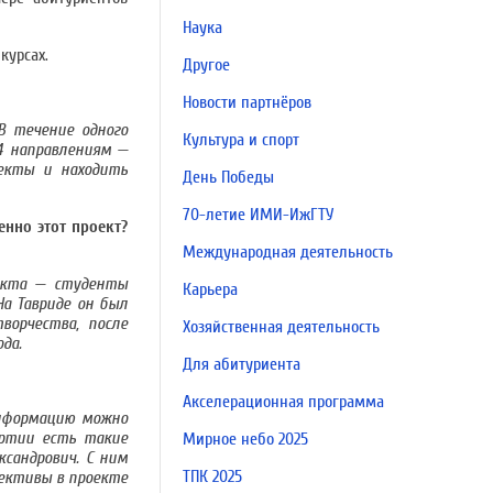
Наука
курсах.
Другое
Новости партнёров
В течение одного
Культура и спорт
4 направлениям —
оекты и находить
День Победы
70-летие ИМИ-ИжГТУ
нно этот проект?
Международная деятельность
оекта — студенты
Карьера
а Тавриде он был
ворчества, после
Хозяйственная деятельность
да.
Для абитуриента
Акселерационная программа
информацию можно
уртии есть такие
Мирное небо 2025
сандрович. С ним
ТПК 2025
рективы в проекте