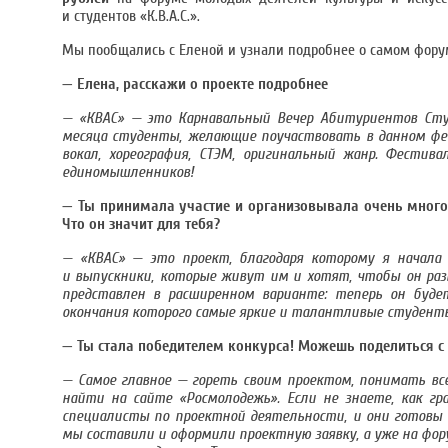
и студентов «К.В.А.С.».
Мы пообщались с Еленой и узнали подробнее о самом форуме
— Елена, расскажи о проекте подробнее
— «КВАС» — это Карнавальный Вечер Абитуриентов Студ
месяца студенты, желающие поучаствовать в данном фес
вокал, хореография, СТЭМ, оригинальный жанр. Фестив
единомышленников!
— Ты принимала участие и организовывала очень много
Что он значит для тебя?
— «КВАС» — это проект, благодаря которому я начала
и выпускники, которые живут им и хотят, чтобы он разв
представлен в расширенном варианте: теперь он будет
окончания которого самые яркие и талантливые студенты
— Ты стала победителем конкурса! Можешь поделиться с
— Самое главное — гореть своим проектом, понимать вс
найти на сайте «Росмолодежь». Если не знаете, как г
специалисты по проектной деятельности, и они готовы
мы составили и оформили проектную заявку, а уже на фор