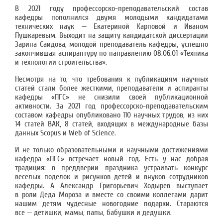
В 2021 году профессорско-преподавательский состав
кафедры пополнился двумя молодыми кандидатами
технических наук — Екатериной Карповой и Иваном
Пушкаревым. Выходит на защиту кандидатской диссертации
Зарина Саидова, молодой преподаватель кафедры, успешно
закончившая аспирантуру по направлению 08.06.01 «Техника
и технологии строительства».
Несмотря на то, что требования к публикациям научных
статей стали более жесткими, преподаватели и аспиранты
кафедры «ПГС» не снизили своей публикационной
активности. За 2021 год профессорско-преподавательским
составом кафедры опубликовано 110 научных трудов, из них
14 статей ВАК, 8 статей, входящих в международные базы
данных Scopus и Web of Science.
И не только образовательными и научными достижениями
кафедра «ПГС» встречает новый год. Есть у нас добрая
традиция: в преддверии праздника устраивать конкурс
веселых поделок и рисунков детей и внуков сотрудников
кафедры. А Александр Григорьевич Ходырев выступает
в роли Деда Мороза и вместе со своими коллегами дарит
нашим детям чудесные новогодние подарки. Стараются
все — детишки, мамы, папы, бабушки и дедушки.