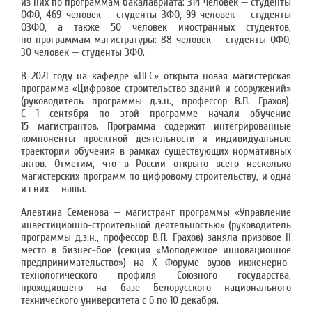
из них по программам бакалавриата: 314 человек — студенты
ОФО, 469 человек — студенты ЗФО, 99 человек — студенты
ОЗФО, а также 50 человек иностранных студентов,
по программам магистратуры: 88 человек — студенты ОФО,
30 человек — студенты ЗФО.
В 2021 году на кафедре «ПГС» открыта новая магистерская
программа «Цифровое строительство зданий и сооружений»
(руководитель программы д.э.н., профессор В.П. Грахов).
С 1 сентября по этой программе начали обучение
15 магистрантов. Программа содержит интегрированные
компоненты проектной деятельности и индивидуальные
траектории обучения в рамках существующих нормативных
актов. Отметим, что в России открыто всего несколько
магистерских программ по цифровому строительству, и одна
из них — наша.
Алевтина Семенова — магистрант программы «Управление
инвестиционно-строительной деятельностью» (руководитель
программы д.э.н., профессор В.П. Грахов) заняла призовое II
место в бизнес-бое (секция «Молодежное инновационное
предпринимательство») на Х Форуме вузов инженерно-
технологического профиля Союзного государства,
проходившего на базе Белорусского национального
технического университета с 6 по 10 декабря.