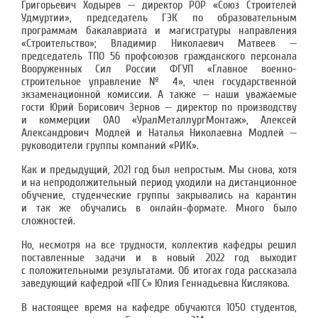
Григорьевич Ходырев — директор РОР «Союз Строителей
Удмуртии», председатель ГЭК по образовательным
программам бакалавриата и магистратуры направления
«Строительство»; Владимир Николаевич Матвеев —
председатель ТПО 56 профсоюзов гражданского персонала
Вооруженных Сил России ФГУП «Главное военно-
строительное управление № 4», член государственной
экзаменационной комиссии. А также — наши уважаемые
гости Юрий Борисович Зернов — директор по производству
и коммерции ОАО «УралМеталлургМонтаж», Алексей
Александрович Модлей и Наталья Николаевна Модлей —
руководители группы компаний «РИК».
Как и предыдущий, 2021 год был непростым. Мы снова, хотя
и на непродолжительный период уходили на дистанционное
обучение, студенческие группы закрывались на карантин
и так же обучались в онлайн-формате. Много было
сложностей.
Но, несмотря на все трудности, коллектив кафедры решил
поставленные задачи и в новый 2022 год выходит
с положительными результатами. Об итогах года рассказала
заведующий кафедрой «ПГС» Юлия Геннадьевна Кислякова.
В настоящее время на кафедре обучаются 1050 студентов,