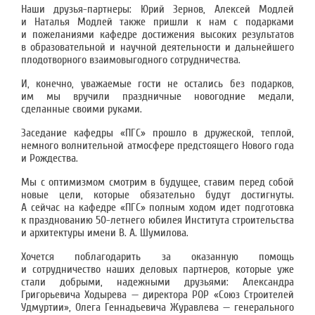
Наши друзья-партнеры: Юрий Зернов, Алексей Модлей
и Наталья Модлей также пришли к нам с подарками
и пожеланиями кафедре достижения высоких результатов
в образовательной и научной деятельности и дальнейшего
плодотворного взаимовыгодного сотрудничества.
И, конечно, уважаемые гости не остались без подарков,
им мы вручили праздничные новогодние медали,
сделанные своими руками.
Заседание кафедры «ПГС» прошло в дружеской, теплой,
немного волнительной атмосфере предстоящего Нового года
и Рождества.
Мы с оптимизмом смотрим в будущее, ставим перед собой
новые цели, которые обязательно будут достигнуты.
А сейчас на кафедре «ПГС» полным ходом идет подготовка
к празднованию 50-летнего юбилея Института строительства
и архитектуры имени В. А. Шумилова.
Хочется поблагодарить за оказанную помощь
и сотрудничество наших деловых партнеров, которые уже
стали добрыми, надежными друзьями: Александра
Григорьевича Ходырева — директора РОР «Союз Строителей
Удмуртии», Олега Геннадьевича Журавлева — генерального