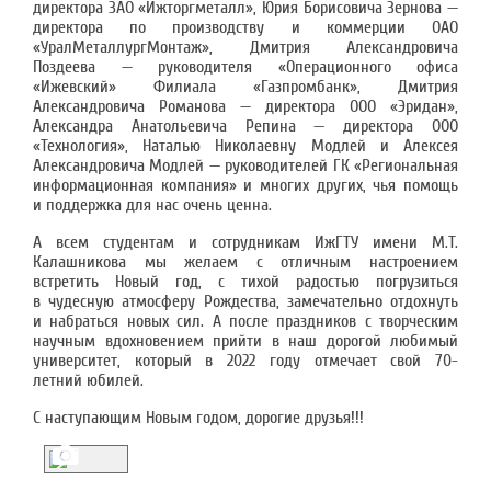
директора ЗАО «Ижторгметалл», Юрия Борисовича Зернова —
директора по производству и коммерции ОАО
«УралМеталлургМонтаж», Дмитрия Александровича
Поздеева — руководителя «Операционного офиса
«Ижевский» Филиала «Газпромбанк», Дмитрия
Александровича Романова — директора ООО «Эридан»,
Александра Анатольевича Репина — директора ООО
«Технология», Наталью Николаевну Модлей и Алексея
Александровича Модлей — руководителей ГК «Региональная
информационная компания» и многих других, чья помощь
и поддержка для нас очень ценна.
А всем студентам и сотрудникам ИжГТУ имени М.Т.
Калашникова мы желаем с отличным настроением
встретить Новый год, с тихой радостью погрузиться
в чудесную атмосферу Рождества, замечательно отдохнуть
и набраться новых сил. А после праздников с творческим
научным вдохновением прийти в наш дорогой любимый
университет, который в 2022 году отмечает свой 70-
летний юбилей.
С наступающим Новым годом, дорогие друзья!!!