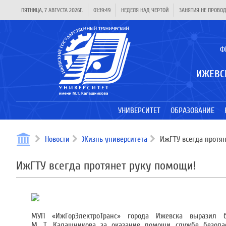
ПЯТНИЦА, 7 АВГУСТА 2026Г.
01:39:49
НЕДЕЛЯ НАД ЧЕРТОЙ
ЗАНЯТИЯ НЕ ПРОВО
Ф
ИЖЕВС
УНИВЕРСИТЕТ
ОБРАЗОВАНИЕ
Новости
Жизнь университета
ИжГТУ всегда протян
ИжГТУ всегда протянет руку помощи!
МУП «ИжГорЭлектроТранс» города Ижевска выразил б
М. Т. Калашникова за оказание помощи службе безопас