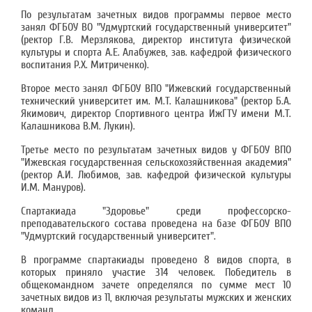
По результатам зачетных видов программы первое место
занял ФГБОУ ВО "Удмуртский государственный университет"
(ректор Г.В. Мерзлякова, директор института физической
культуры и спорта А.Е. Алабужев, зав. кафедрой физического
воспитания Р.Х. Митриченко).
Второе место занял ФГБОУ ВПО "Ижевский государственный
технический университет им. М.Т. Калашникова" (ректор Б.А.
Якимович, директор Спортивного центра ИжГТУ имени М.Т.
Калашникова В.М. Лукин).
Третье место по результатам зачетных видов у ФГБОУ ВПО
"Ижевская государственная сельскохозяйственная академия"
(ректор А.И. Любимов, зав. кафедрой физической культуры
И.М. Мануров).
Спартакиада "Здоровье" среди профессорско-
преподавательского состава проведена на базе ФГБОУ ВПО
"Удмуртский государственный университет".
В программе спартакиады проведено 8 видов спорта, в
которых приняло участие 314 человек. Победитель в
общекомандном зачете определялся по сумме мест 10
зачетных видов из 11, включая результаты мужских и женских
команд.