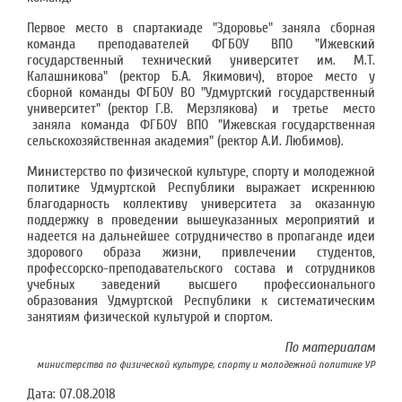
Первое место в спартакиаде "Здоровье" заняла сборная
команда преподавателей ФГБОУ ВПО "Ижевский
государственный технический университет им. М.Т.
Калашникова" (ректор Б.А. Якимович), второе место у
сборной команды ФГБОУ ВО "Удмуртский государственный
университет" (ректор Г.В. Мерзлякова) и третье место
заняла команда ФГБОУ ВПО "Ижевская государственная
сельскохозяйственная академия" (ректор А.И. Любимов).
Министерство по физической культуре, спорту и молодежной
политике Удмуртской Республики выражает искреннюю
благодарность коллективу университета за оказанную
поддержку в проведении вышеуказанных мероприятий и
надеется на дальнейшее сотрудничество в пропаганде идеи
здорового образа жизни, привлечении студентов,
профессорско-преподавательского состава и сотрудников
учебных заведений высшего профессионального
образования Удмуртской Республики к систематическим
занятиям физической культурой и спортом.
По материалам
министерства по физической культуре, спорту и молодежной политике УР
Дата:
07.08.2018