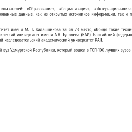
оказателей: «Образование», «Социализация», «Интернационализ
рованные данные, как из открытых источников информации, так и 
ситет имени М. Т. Калашникова занял 73 место, обойдя такие техни
ический университет имени А.Н. Туполева (КАИ), Балтийский федера
й исследовательский академический университет РАН.
 вуз Удмуртской Республики, который вошел в ТОП-100 лучших вузов 