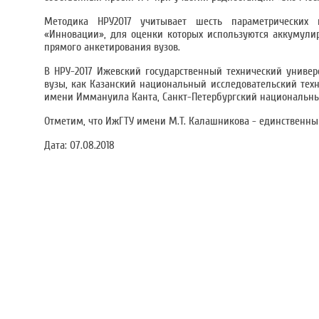
Методика НРУ2017 учитывает шесть параметрических п
«Инновации», для оценки которых используются аккумули
прямого анкетирования вузов.
В НРУ-2017 Ижевский государственный технический универ
вузы, как Казанский национальный исследовательский техн
имени Иммануила Канта, Санкт-Петербургский национальны
Отметим, что ИжГТУ имени М.Т. Калашникова - единственный
Дата:
07.08.2018