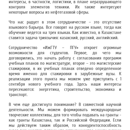
интересы, в частности, логистики, в плане неразрушающего
контроля элементов техники. Их также интересуют
некоторые вопросы из нефтегазовой сферы.
Что нас радует в этом сотрудничестве – это отсутствие
языкового барьера. Все говорят на русском языке, тогда как
обучение ведется на трех языках. Как известно, в Казахстане
ставится задача триязычия: казахский, русский, английский.
Сотрудничество «ИжГТУ – ПГУ» откроет огромные
возможности для студентов. Первое, до чего мы
договорились, это начать работу с согласования программ
учебных планов по магистратуре, второе – это магистерские
стажировки, в их учебных планах отведено определенное
время именно для стажировки в зарубежные вузы. К
реализации этого пункта мы можем уже приступить с 1
сентября нового учебного года. Здесь наши интересы
пересекаются: энергетика, строительство, экономика и
транспорт.
В чем еще достигнуто понимание? В совместной научной
деятельности. Мы можем формировать международные
творческие коллективы, для того чтобы подавать на гранты -
как гранты Казахстана, так и Российской Федерации. Если
мы действуем таким образом, то конкурентоспособность