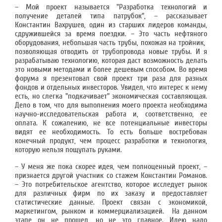
– Мой проект называется "Разработка технологий и
получение деталей типа патрубок", – рассказывает
Константин Вахрушев, один из старших лидеров команды,
сдружившейся за время поездки. – Это часть нефтяного
оборудования, небольшая часть трубы, похожая на тройник,
позволяющая отводить от трубопровода новые трубы. И я
разрабатываю технологию, которая даст возможность делать
это новыми методами и более дешевым способом. Во время
форума я презентовал свой проект три раза для разных
фондов и отдельных инвесторов. Увидел, что интерес к нему
есть, но слегка "подкачивает" экономическая составляющая.
Дело в том, что для выполнения моего проекта необходима
научно-исследовательская работа и, соответственно, ее
оплата. К сожалению, не все потенциальные инвесторы
видят ее необходимость. То есть больше востребован
конечный продукт, чем процесс разработки и технология,
которую нельзя пощупать руками.
– У меня же пока скорее идея, чем полноценный проект, –
признается другой участник со стажем Константин Романов.
– Это потребительское агентство, которое исследует рынок
для различных фирм по их заказу и предоставляет
статистические данные. Проект связан с экономикой,
маркетингом, рынком и коммерциализацией. На данном
этапе он не прошел, но не это главное. Идею надо