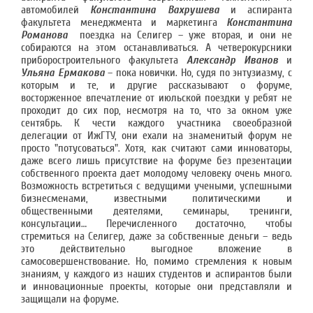
автомобилей
Константина Вахрушева
и аспиранта
факультета менеджмента и маркетинга
Константина
Романова
поездка на Селигер – уже вторая, и они не
собираются на этом останавливаться. А четверокурсники
приборостроительного факультета
Александр Иванов
и
Ульяна Ермакова
– пока новички. Но, судя по энтузиазму, с
которым и те, и другие рассказывают о форуме,
восторженное впечатление от июльской поездки у ребят не
проходит до сих пор, несмотря на то, что за окном уже
сентябрь. К чести каждого участника своеобразной
делегации от ИжГТУ, они ехали на знаменитый форум не
просто "потусоваться". Хотя, как считают сами инноваторы,
даже всего лишь присутствие на форуме без презентации
собственного проекта дает молодому человеку очень много.
Возможность встретиться с ведущими учеными, успешными
бизнесменами, известными политическими и
общественными деятелями, семинары, тренинги,
консультации… Перечисленного достаточно, чтобы
стремиться на Селигер, даже за собственные деньги – ведь
это действительно выгодное вложение в
самосовершенствование. Но, помимо стремления к новым
знаниям, у каждого из наших студентов и аспирантов были
и инновационные проекты, которые они представляли и
защищали на форуме.