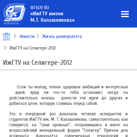
ФГБОУ ВО
«ИжГТУ имени
М.Т. Калашникова»
Новости
Жизнь университета
ИжГТУ на Селигере-2012
ИжГТУ на Селигере-2012
Если ты молод, полон здоровых амбиций и интересных
идей, вряд ли что-то тебя остановит, когда ты
действительно хочешь донести эти идеи до других и
добиться цели, которую ставишь перед собой.
Это в очередной раз доказали четверо аспирантов и
студентов ИжГТУ им. М. Т. Калашникова, самостоятельно, как
говорится, на "свои кровные", отправившись в июле на
всероссийский молодежный форум "Селигер". Причем для
аспиранта факультета современных технологий и