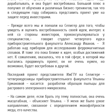
дорабатывать, и она будет востребована. Большой плюс я
получил от обучения и различных бизнес-тренингов, так что
в следующем году собираюсь представить проект уже на
защите перед инвесторами.
– Прежде всего мы и поехали на Селигер для того, чтобы
увидеть и оценить востребованность своей идеи, интерес к
ней со стороны инвесторов, проконсультироваться у
специалистов,– говорит студент четвертого курса
приборостроительного факультета Александр Иванов. – Я
работаю над прибором для исследования ферромагнитных
сплавов. И тоже это пока ближе к идее, особых достижений
нет. К сожалению, оказалось, что в той сфере, в которой мы
пытались продвинуть проект, он не очень нужен, но
возможно, будет востребован в другой.
Последний проект представителя ИжГТУ на Селигере –
четверокурсницы приборостроительного факультета Ульяны
Ермаковой – касается разработки образцов пыльцы для
растрового электронного микроскопа.
– На самом деле, если брать эту тему полностью, она очень
масштабная, – объясняет Ульяна. – У меня же было узкое
направление, связанное с определением монофлёрности
меда, его качества.