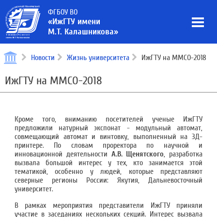
ФГБОУ ВО
«ИжГТУ имени
М.Т. Калашникова»
Новости
Жизнь университета
ИжГТУ на ММСО-2018
ИжГТУ на ММСО-2018
Кроме того, вниманию посетителей ученые ИжГТУ
предложили натурный экспонат - модульный автомат,
совмещающий автомат и винтовку, выполненный на 3Д-
принтере. По словам проректора по научной и
инновационной деятельности
А.В. Щенятского
, разработка
вызвала большой интерес у тех, кто занимается этой
тематикой, особенно у людей, которые представляют
северные регионы России: Якутия, Дальневосточный
университет.
В рамках мероприятия представители ИжГТУ приняли
участие в заседаниях нескольких секций. Интерес вызвала