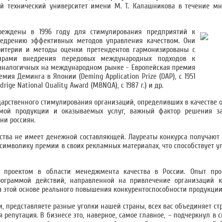
й технический университет имени М. Т. Калашникова в течение мн
реждены в 1996 году для стимулирования предприятий к
недрению эффективных методов управления качеством. Они
ритерии и методы оценки претендентов гармонизированы с
тирами внедрения передовых международных подходов к
аналогичных на международном рынке - Европейская премия
ремия Деминга в Японии (Deming Application Prize (DAP), с 1951
rige National Quality Award (MBNQA), с 1987 г.) и др.
дарственного стимулирования организаций, определивших в качестве 
имой продукции и оказываемых услуг, важный фактор решения з
ни россиян.
чества не имеет денежной составляющей. Лауреаты конкурса получаю
 символику премии в своих рекламных материалах, что способствует
проектом в области менеджмента качества в России. Опыт про
программой действий, направленной на привлечение организаций к
этой основе реального повышения конкурентоспособности продукции 
и, представляете разные уголки нашей страны, всех вас объединяет с
я репутация. В бизнесе это, наверное, самое главное, – подчеркнул в