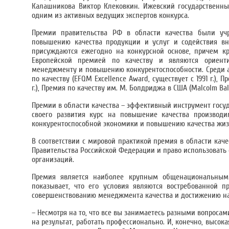
Калашникова Виктор Клековкин. Ижевский государственны
одним из активных ведущих экспертов конкурса.
Премии правительства РФ в области качества были уч
повышению качества продукции и услуг и содействия в
присуждаются ежегодно на конкурсной основе, причем к
Европейской премией по качеству и являются ориен
менеджменту и повышению конкурентоспособности. Среди 
по качеству (EFQM Excellence Award, существует с 1991 г.), П
г.), Премия по качеству им. М. Болдриджа в США (Malcolm Bald
Премии в области качества – эффективный инструмент госу
своего развития курс на повышение качества производ
конкурентоспособной экономики и повышению качества жиз
В соответствии с мировой практикой премия в области ка
Правительства Российской Федерации и право использовать
организаций.
Премия является наиболее крупным общенациональным 
показывает, что его условия являются востребованной 
совершенствованию менеджмента качества и достижению на 
– Несмотря на то, что все вы занимаетесь разными вопросам
на результат, работать профессионально. И, конечно, высока