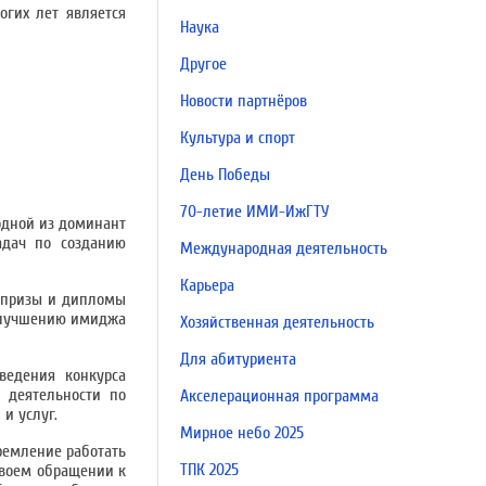
огих лет является
Наука
Другое
Новости партнёров
Культура и спорт
День Победы
70-летие ИМИ-ИжГТУ
одной из доминант
адач по созданию
Международная деятельность
Карьера
т призы и дипломы
 улучшению имиджа
Хозяйственная деятельность
Для абитуриента
ведения конкурса
 деятельности по
Акселерационная программа
и услуг.
Мирное небо 2025
тремление работать
ТПК 2025
 своем обращении к