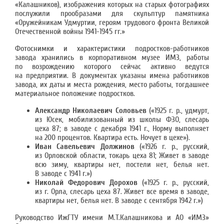
«Калашников), изображения которых на старых фотографиях
послужили прообразами для скульптур памятника
«Оружейникам Удмуртии, героям трудового фронта Великой
Отечественной войны 1941-1945 гг.»
Фотоснимки и характеристики подростков-работников
завода хранились в корпоративном музее ИМЗ, работы
по возрождению которого сейчас активно ведутся
на предприятии. В документах указаны имена работников
завода, их даты и места рождения, место работы, тогдашнее
материальное положение подростков.
Александр Николаевич Соловьев
(«1925 г. р., удмурт,
из Юсек, мобилизованный из школы ФЗО, слесарь
цеха 87; в заводе с декабря 1941 г., Норму выполняет
на 200 процентов. Квартира есть. Ночует в цехе»).
Иван Савельевич Должинов
(«1926 г. р., русский,
из Орловской области, токарь цеха 81; Живет в заводе
всю зиму, квартиры нет, постели нет, белья нет.
В заводе с 1941 г.»)
Николай Федорович Дорохов
(«1925 г. р., русский,
из г. Орла, слесарь цеха 87. Живет все время в заводе,
квартиры нет, белья нет. В заводе с сентября 1942 г.»)
Руководство ИжГТУ имени М.Т.Калашникова и АО «ИМЗ»