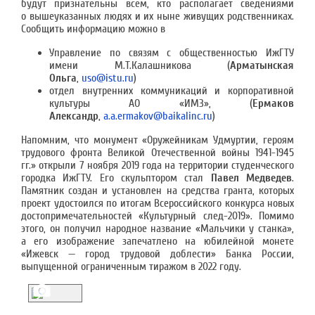
будут признательны всем, кто располагает сведениями
о вышеуказанных людях и их ныне живущих родственниках.
Сообщить информацию можно в
Управление по связям с общественностью ИжГТУ
имени М.Т.Калашникова (
Арматынская
Ольга
,
uso@istu.ru
)
отдел внутренних коммуникаций и корпоративной
культуры АО «ИМЗ», (
Ермаков
Александр
,
a.a.ermakov@baikalinc.ru
)
Напомним, что монумент «Оружейникам Удмуртии, героям
трудового фронта Великой Отечественной войны 1941-1945
гг.» открыли 7 ноября 2019 года на территории студенческого
городка ИжГТУ. Его скульптором стал
Павел Медведев
.
Памятник создан и установлен на средства гранта, которых
проект удостоился по итогам Всероссийского конкурса новых
достопримечательностей «Культурный след-2019». Помимо
этого, он получил народное название «Мальчики у станка»,
а его изображение запечатлено на юбилейной монете
«Ижевск — город трудовой доблести» Банка России,
выпущенной ограниченным тиражом в 2022 году.