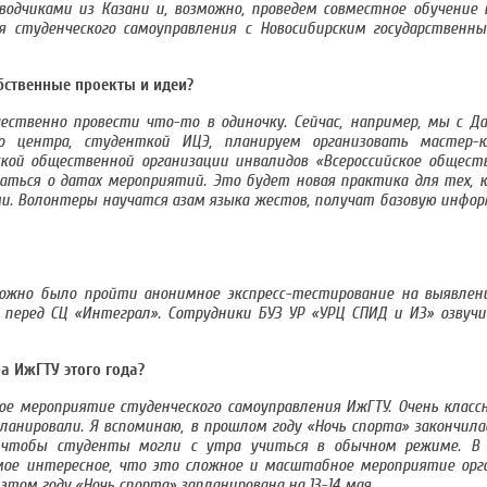
водчиками из Казани и, возможно, проведем совместное обучение 
 студенческого самоуправления с Новосибирским государственн
бственные проекты и идеи?
ественно провести что-то в одиночку. Сейчас, например, мы с Да
го центра, студенткой ИЦЭ, планируем организовать мастер-к
ой общественной организации инвалидов «Всероссийское общество
аться о датах мероприятий. Это будет новая практика для тех, 
. Волонтеры научатся азам языка жестов, получат базовую инфор
ожно было пройти анонимное экспресс-тестирование на выявлен
 перед СЦ «Интеграл». Сотрудники БУЗ УР «УРЦ СПИД и ИЗ» озвуч
а ИжГТУ этого года?
е мероприятие студенческого самоуправления ИжГТУ. Очень классн
ланировали. Я вспоминаю, в прошлом году «Ночь спорта» закончилас
, чтобы студенты могли с утра учиться в обычном режиме. В 
 Самое интересное, что это сложное и масштабное мероприятие ор
этом году «Ночь спорта» запланирована на 13-14 мая.