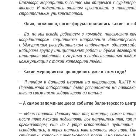
Благодаря мероприятию сейчас мы общаемся с сурдопере
жестов. И поделились опытом организации и поощрения
строительным университетом.
— Юлия, возможно, после форума появились какие-то со
— Да, но мы всегда работаем в команде, невозможно кач
координатором социального направления Волонтерско
с Удмуртским республиканским отделением общероссийск
набираем группу инициативных ребят и будем договарив
планирует работать с глухими и слабослышащими людьми
коммуникации с такой категорией людей.
— Какие мероприятия проводились уже в этом году?
— 11 ноября в большой перерыв на территории ИжГТУ м
Передвижная лаборатория была расположена на парковке
теста сразу после забора крови из пальца.
—
А самое запоминающееся событие Волонтерского центр
— «Ночь спорта». Потому что это, пожалуй, самое большо
после трех месяцев подготовки все получилось так, как п
организаторы, еще до 7 утра освобождали аудитории
освободились, а через полчаса уже началась моя пара.
студенты, которые с event-сферой, порой, и не знакомы. В 