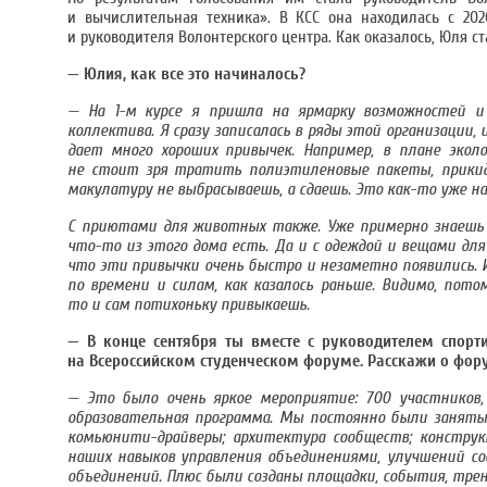
и вычислительная техника». В КСС она находилась с 20
и руководителя Волонтерского центра. Как оказалось, Юля с
— Юлия, как все это начиналось?
— На 1-м курсе я пришла на ярмарку возможностей и
коллектива. Я сразу записалась в ряды этой организации,
дает много хороших привычек. Например, в плане экол
не стоит зря тратить полиэтиленовые пакеты, прикид
макулатуру не выбрасываешь, а сдаешь. Это как-то уже н
С приютами для животных также. Уже примерно знаешь с
что-то из этого дома есть. Да и с одеждой и вещами дл
что эти привычки очень быстро и незаметно появились. 
по времени и силам, как казалось раньше. Видимо, пото
то и сам потихоньку привыкаешь.
— В конце сентября ты вместе с руководителем спорт
на Всероссийском студенческом форуме. Расскажи о фор
— Это было очень яркое мероприятие: 700 участников, 
образовательная программа. Мы постоянно были заняты б
комьюнити-драйверы; архитектура сообществ; конструк
наших навыков управления объединениями, улучшений со
объединений. Плюс были созданы площадки, события, трен