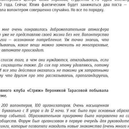
20 года. Сейчас Юлия фактическим будет заниматься два поста — 
тала волонтером совершенно случайно. Но все по порядку.
 мне очень понравилась доброжелательная атмосфера
 и уже не представляю своей жизни без нее. Волонтерство
огии — осознанное потребление. Уж точно знаешь, что
ываешь, какие вещи можно заменить на многоразовые,
а автомате происходит.
писок того, в чем они нуждаются, откладываешь, если
я соцзащиты также. До сих пор этому удивляюсь, потому
И все эти действия оказались не такими уж затратными
му что другим про это рассказываешь, пропагандируешь,
ивного клуба «Стриж» Вероникой Тарасовой побывала
уме.
200 волонтеров, 100 организаторов. Очень насыщенная
уквально с 8 утра и до 12 ночи. У нас было три основных образо
тор событий. Образовательная программа была направлена на с
обществ. Форум был организован в первую очередь для руководите
инги, которые позволяли находить новые знакомства (очень много н