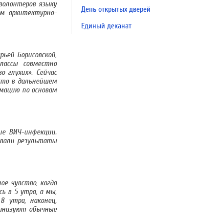
волонтеров языку
День открытых дверей
ым архитектурно-
Единый деканат
рьей Борисовской,
лассы совместно
 глухих». Сейчас
кто в дальнейшем
мацию по основам
ие ВИЧ-инфекции.
ивали результаты
ое чувство, когда
ь в 5 утра, а мы,
8 утра, наконец,
ганизуют обычные