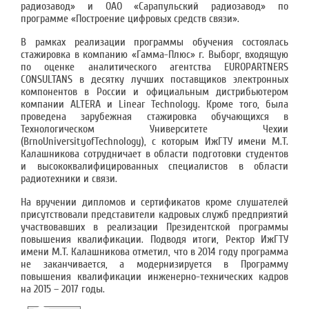
радиозавод» и ОАО «Сарапульский радиозавод» по
программе «Построение цифровых средств связи».
В рамках реализации программы обучения состоялась
стажировка в компанию «Гамма-Плюс» г. Выборг, входящую
по оценке аналитического агентства EUROPARTNERS
CONSULTANS в десятку лучших поставщиков электронных
компонентов в России и официальным дистрибьютером
компании ALTERA и Linear Technology. Кроме того, была
проведена зарубежная стажировка обучающихся в
Технологическом Университете Чехии
(BrnoUniversityofTechnology), с которым ИжГТУ имени М.Т.
Калашникова сотрудничает в области подготовки студентов
и высококвалифицированных специалистов в области
радиотехники и связи.
На вручении дипломов и сертификатов кроме слушателей
присутствовали представители кадровых служб предприятий
участвовавших в реализации Президентской программы
повышения квалификации. Подводя итоги, Ректор ИжГТУ
имени М.Т. Калашникова отметил, что в 2014 году программа
не заканчивается, а модернизируется в Программу
повышения квалификации инженерно-технических кадров
на 2015 – 2017 годы.