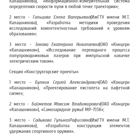
Калашникова), «Информационно-измерительная система
определения скорости пули в любой точке траектории»;
2 место -
Гольцова Елена Валерьевна
(ИжГТУ имени М.Т.
Калашникова), «Разработка методики проведения
исследований компетентностных требований к уровням
образования»;
3 место -
Зонова Екатерина Николаевна
(ОАО «Концерн
«Калашников»), «Исследование переходного процесса
полупроводниковых лазеров при импульсной накачке
электрическим током».
Секция «Конструкторские проекты»:
1 место -
Булкин Сергей Александрович
(ОАО «Концерн
«Калашников»), «Проектирование пистолета на лафетной
схеме»;
2 место -
Байметов Максим Владимирович
(ОАО «Концерн
«Калашников»), «Самозарядное ружьё МР-155К»;
3 место -
Садыкова ГульназРафисовна
(ИжГТУ имени М.Т.
Калашникова), «Разработка конструкции элементов
удержания спортивного оружия».