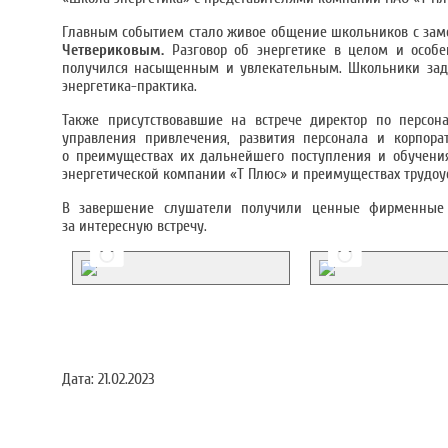
Главным событием стало живое общение школьников с зам
Четвериковым.
Разговор об энергетике в целом и особен
получился насыщенным и увлекательным. Школьники зад
энергетика-практика.
Также присутствовавшие на встрече директор по перс
управления привлечения, развития персонала и корпор
о преимуществах их дальнейшего поступления и обучени
энергетической компании «Т Плюс» и преимуществах трудоус
В завершение слушатели получили ценные фирменные 
за интересную встречу.
Дата:
21.02.2023