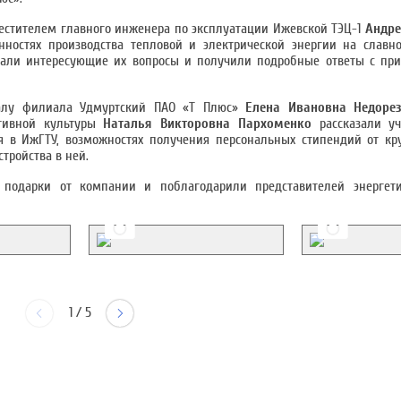
естителем главного инженера по эксплуатации Ижевской ТЭЦ-1
Андре
ностях производства тепловой и электрической энергии на славн
али интересующие их вопросы и получили подробные ответы с пр
оналу филиала Удмуртский ПАО «Т Плюс»
Елена Ивановна Недоре
ативной культуры
Наталья Викторовна Пархоменко
рассказали уч
я в ИжГТУ, возможностях получения персональных стипендий от кр
тройства в ней.
подарки от компании и поблагодарили представителей энергет
1
/
5