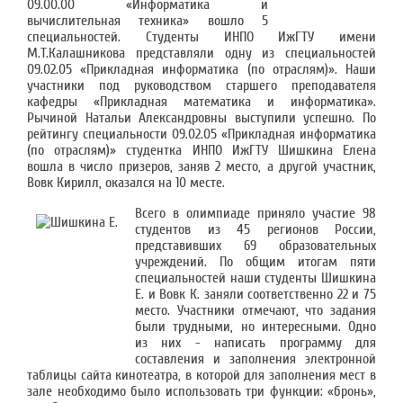
09.00.00 «Информатика и
вычислительная техника» вошло 5
специальностей. Студенты ИНПО ИжГТУ имени
М.Т.Калашникова представляли одну из специальностей
09.02.05 «Прикладная информатика (по отраслям)». Наши
участники под руководством старшего преподавателя
кафедры «Прикладная математика и информатика».
Рычиной Натальи Александровны выступили успешно. По
рейтингу специальности 09.02.05 «Прикладная информатика
(по отраслям)» студентка ИНПО ИжГТУ Шишкина Елена
вошла в число призеров, заняв 2 место, а другой участник,
Вовк Кирилл, оказался на 10 месте.
Всего в олимпиаде приняло участие 98
студентов из 45 регионов России,
представивших 69 образовательных
учреждений. По общим итогам пяти
специальностей наши студенты Шишкина
Е. и Вовк К. заняли соответственно 22 и 75
место. Участники отмечают, что задания
были трудными, но интересными. Одно
из них - написать программу для
составления и заполнения электронной
таблицы сайта кинотеатра, в которой для заполнения мест в
зале необходимо было использовать три функции: «бронь»,