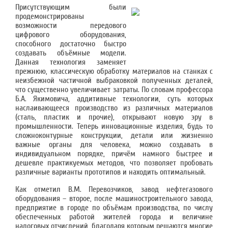
Присутствующим были
продемонстрированы
возможности передового
цифрового оборудования,
способного достаточно быстро
создавать объёмные модели.
Данная технология заменяет
прежнюю, классическую обработку материалов на станках с
неизбежной частичной выбраковкой полученных деталей,
что существенно увеличивает затраты. По словам профессора
Б.А. Якимовича, аддитивные технологии, суть которых
наслаивающееся производство из различных материалов
(сталь, пластик и прочие), открывают новую эру в
промышленности. Теперь инновационные изделия, будь то
сложноконтурные конструкции, детали или жизненно
важные органы для человека, можно создавать в
индивидуальном порядке, причём намного быстрее и
дешевле практикуемых методов, что позволяет пробовать
различные варианты прототипов и находить оптимальный.
Как отметил В.М. Перевозчиков, завод нефтегазового
оборудования – второе, после машиностроительного завода,
предприятие в городе по объёмам производства, по числу
обеспеченных работой жителей города и величине
налоговых отчислений, благодаря которым решаются многие