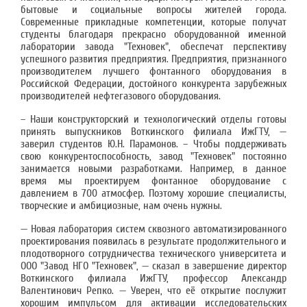
бытовые и социальные вопросы жителей города.
Современные прикладные компетенции, которые получат
студенты благодаря прекрасно оборудованной именной
лаборатории завода "Техновек", обеспечат перспективу
успешного развития предприятия. Предприятия, признанного
производителем лучшего фонтанного оборудования в
Российской Федерации, достойного конкурента зарубежных
производителей нефтегазового оборудования.
– Наши конструкторский и технологический отделы готовы
принять выпускников Воткинского филиала ИжГТУ, —
заверил студентов Ю.Н. Парамонов. – Чтобы поддерживать
свою конкурентоспособность, завод "Техновек" постоянно
занимается новыми разработками. Например, в данное
время мы проектируем фонтанное оборудование с
давлением в 700 атмосфер. Поэтому хорошие специалисты,
творческие и амбициозные, нам очень нужны.
— Новая лаборатория систем сквозного автоматизированного
проектирования появилась в результате продолжительного и
плодотворного сотрудничества технического университета и
ООО "Завод НГО "Техновек", — сказал в завершение директор
Воткинского филиала ИжГТУ, профессор Александр
Валентинович Репко. — Уверен, что её открытие послужит
хорошим импульсом для активации исследовательских