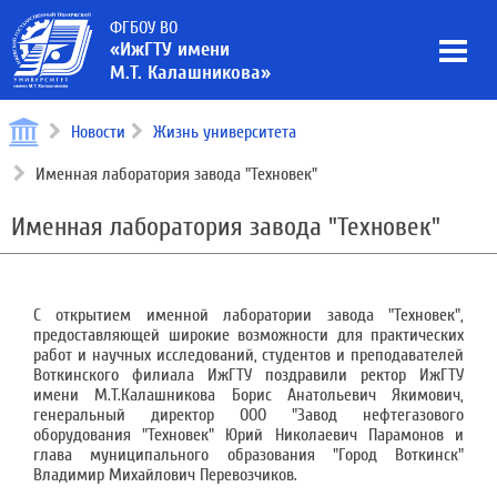
ФГБОУ ВО
«ИжГТУ имени
М.Т. Калашникова»
Новости
Жизнь университета
Именная лаборатория завода "Техновек"
Именная лаборатория завода "Техновек"
С открытием именной лаборатории завода "Техновек",
предоставляющей широкие возможности для практических
работ и научных исследований, студентов и преподавателей
Воткинского филиала ИжГТУ поздравили ректор ИжГТУ
имени М.Т.Калашникова Борис Анатольевич Якимович,
генеральный директор ООО "Завод нефтегазового
оборудования "Техновек" Юрий Николаевич Парамонов и
глава муниципального образования "Город Воткинск"
Владимир Михайлович Перевозчиков.