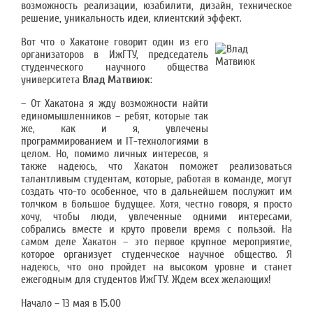
возможность реализации, юзабилити, дизайн, техническое
решение, уникальность идеи, клиентский эффект.
Вот что о Хакатоне говорит один из его
организаторов в ИжГТУ, председатель
студенческого научного общества
университета
Влад Матвиюк
:
– От Хакатона я жду возможности найти
единомышленников – ребят, которые так
же, как и я, увлечены
программированием и IT-технологиями в
целом. Но, помимо личных интересов, я
также надеюсь, что Хакатон поможет реализоваться
талантливым студентам, которые, работая в команде, могут
создать что-то особенное, что в дальнейшем послужит им
толчком в большое будущее. Хотя, честно говоря, я просто
хочу, чтобы люди, увлеченные одними интересами,
собрались вместе и круто провели время с пользой. На
самом деле Хакатон – это первое крупное мероприятие,
которое организует студенческое научное общество. Я
надеюсь, что оно пройдет на высоком уровне и станет
ежегодным для студентов ИжГТУ. Ждем всех желающих!
Начало – 13 мая в 15.00