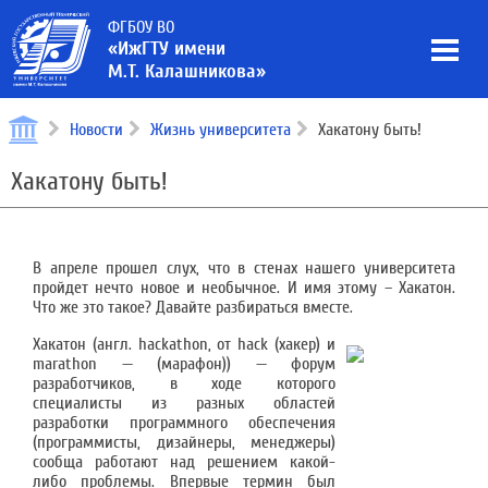
ФГБОУ ВО
«ИжГТУ имени
М.Т. Калашникова»
Новости
Жизнь университета
Хакатону быть!
Хакатону быть!
В апреле прошел слух, что в стенах нашего университета
пройдет нечто новое и необычное. И имя этому – Хакатон.
Что же это такое? Давайте разбираться вместе.
Хакатон (англ. hackathon, от hack (хакер) и
marathon — (марафон)) — форум
разработчиков, в ходе которого
специалисты из разных областей
разработки программного обеспечения
(программисты, дизайнеры, менеджеры)
сообща работают над решением какой-
либо проблемы. Впервые термин был