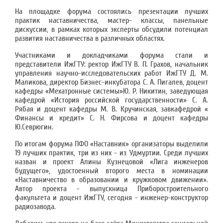
На площадке форума состоялись презентации лучших
практик наставничества, мастер- классы, панельные
дискуссии, в рамках которых эксперты обсудили потенциал
развития наставничества в различных областях.
Участниками и докладчиками форума стали и
представители ИжГТУ: ректор ИжГТУ В. П. Грахов, начальник
управления научно-исследовательских работ ИжГТУ Д. М.
Маликова, директор Бизнес-инкубатора С. А. Пигалев, доцент
кафедры «Мехатронные системы»Ю. Р. Никитин, заведующая
кафедрой «История российской государственности» С. А.
Рябая и доцент кафедры М. В. Кручинская, завкафедрой «
Финансы и кредит» С. Н. Фирсова и доцент кафедры
Ю.Севрюгин.
По итогам форума ПФО «Наставник» организаторы выделили
19 лучших практик, три из них - из Удмуртии. Среди лучших
назван и проект Алины Кузнецовой «Лига инженеров
будущего», удостоенный второго места в номинации
«Наставничество в образовании и кружковом движении».
Автор проекта - выпускница Приборостроительного
факультета и доцент ИжГТУ, сегодня - инженер-конструктор
радиозавода.