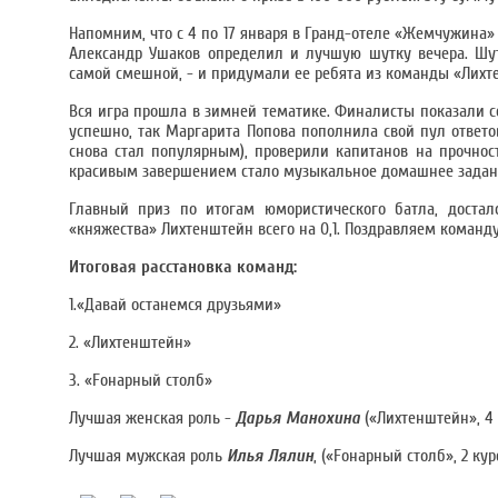
Напомним, что с 4 по 17 января в Гранд-отеле «Жемчужина»
Александр Ушаков определил и лучшую шутку вечера. Шутк
самой смешной, - и придумали ее ребята из команды «Лихт
Вся игра прошла в зимней тематике. Финалисты показали се
успешно, так Маргарита Попова пополнила свой пул ответов
снова стал популярным), проверили капитанов на прочнос
красивым завершением стало музыкальное домашнее задан
Главный приз по итогам юмористического батла, достал
«княжества» Лихтенштейн всего на 0,1. Поздравляем команд
Итоговая расстановка команд:
1.«Давай останемся друзьями»
2. «Лихтенштейн»
3. «Fонарный столб»
Лучшая женская роль -
Дарья Манохина
(«Лихтенштейн», 4 к
Лучшая мужская роль
Илья Лялин
, («Fонарный столб», 2 кур