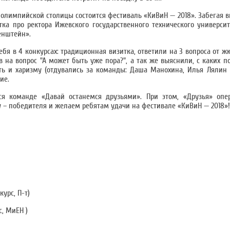
 олимпийской столицы состоится фестиваль «КиВиН — 2018». Забегая в
а про ректора Ижевского государственного технического универси
енштейн».
бя в 4 конкурсах: традиционная визитка, ответили на 3 вопроса от ж
 на вопрос "А может быть уже пора?", а так же выяснили, с каких п
ть и харизму (отдувались за команды: Даша Манохина, Илья Лялин 
ие.
ся команде «Давай останемся друзьями». При этом, «Друзья» опе
у – победителя и желаем ребятам удачи на фестивале «КиВиН — 2018»!
урс, П-т)
с, МиЕН )