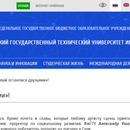
ОПЛАТА
ИНТЕРНЕТ-ПРИЁМНАЯ
ЕДЕРАЛЬНОЕ ГОСУДАРСТВЕННОЕ БЮДЖЕТНОЕ ОБРАЗОВАТЕЛЬНОЕ УЧРЕЖДЕН
КИЙ ГОСУДАРСТВЕННЫЙ ТЕХНИЧЕСКИЙ УНИВЕРСИТЕТ И
НАУКА И ИННОВАЦИИ
СТУДЕНЧЕСКАЯ ЖИЗНЬ
МЕЖДУНАРОДНАЯ ДЕЯ
вай останемся друзьями»!
ми»!
ться. Кроме почета и славы, которые любому артисту сцены прият
ми: проректор по социальному развитию ИжГТУ
Александр Уша
 команда-победитель потратит на поездку в Сочи.