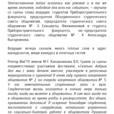
Отечественная война осталась как роковое и в то же
время значимое, победное для всех нас событие»,
— звучали
со сцены слова ведущих: студентки Приборостроительного
факультета, председателя Объединенного студенческого
совета общежитий, председателя студенческого совета
общежития № 6 Елизаветы Филимоновой и студента
Приборостроительного факультета, экс-председателя
студенческого совета общежития № 4 Александра
Выгодчикова.
Ведущие вечера сказали много теплых слов в адрес
конкурсантов, жюри конкурса и почетных гостей.
Ректор ИжГТУ имени М.Т. Калашникова В.П. Грахов со сцены
поприветствовал участников фестиваля: «
Сколько добрых
дел мы с вами делаем вместе, участвуем в различных
мероприятиях и проектах! В этом году провели капремонт
общежития № 2, на очереди капремонт общежития № 5.
У нас замечательные спортивные залы в вузе.
Студенческая жизнь познается в полной мере только
тогда, когда вы живете в общежитии. Я сам жил когда-то
в общежитии во время учебы в университете. Все общее,
привыкаешь делиться! Я искренне благодарю студентов,
воспитателей и сотрудников, начальника управления
по социально-бытовой работе в общежитиях Рушанию