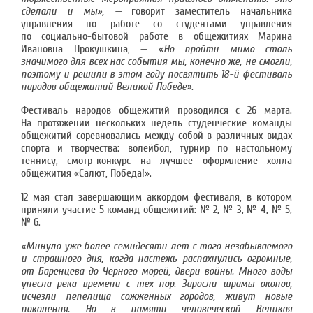
сделали и мы», —
говорит заместитель начальника
управления по работе со студентами управления
по социально-бытовой работе в общежитиях Марина
Ивановна Прокушкина, — «
Но пройти мимо столь
значимого для всех нас события мы, конечно же, не смогли,
поэтому и решили в этом году посвятить 18-й фестиваль
народов общежитий
Великой Победе».
Фестиваль народов общежитий проводился с 26 марта.
На протяжении нескольких недель студенческие команды
общежитий соревновались между собой в различных видах
спорта и творчества: волейбол, турнир по настольному
теннису, смотр-конкурс на лучшее оформление холла
общежития «Салют, Победа!».
12 мая стал завершающим аккордом фестиваля, в котором
приняли участие 5 команд общежитий: № 2, № 3, № 4, № 5,
№ 6.
«Минуло уже более семидесяти лет с того незабываемого
и страшного дня, когда настежь распахнулись огромные,
от Баренцева до Черного морей, двери войны. Много воды
унесла река времени с тех пор. Заросли шрамы окопов,
исчезли пепелища сожженных городов, живут новые
поколения. Но в памяти человеческой Великая