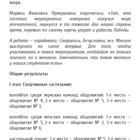
жюри.
Марина Ивановна Прокушкина поделилась: «
Тот, кто
посетил мероприятие, наверняка получил море
впечатлений, окунулся в то тяжелое для нашей страны
время, пережил по-своему горечь утрат и радость Победы.
А ребята — порадовали. Старались, безусловно, все. Многие
выступали на сцене впервые. Для того, чтобы
участвовать в таких мероприятиях, необходим не только
талант, но и желание. Замечательно, что такое желание
у наших студентов есть».
Общие результаты
I этап. Спортивные состязания:
волейбол среди мужских команд общежитий: 1-е место —
общежитие № 4, 2-е место — общежитие № 5, 3-е место —
общежитие № 3;
волейбол среди женских команд общежитий: 1-е место —
общежитие № 5, 2-е место — общежитие № 3, 3-е место —
общежитие № 6;
настольный теннис: 1-е место — общежитие № 5, 2-е место —