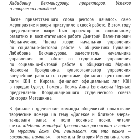
Лябибовну Бекмансурову, проректоров. Успехов
и творческих находок»!
После приветственного слова ректора началось само
мероприятие и жюри приступило к своей работе. В этом году
председателем жюри был проректор по социальному
развитию и воспитательной работе Дмитрий Валентинович
Мельниченко. Члены жюри: начальник управления
по социально-бытовой работе в общежитиях Рушания
Лябибовна Бекмансурова, заместитель начальника
управления по работе со студентами управления
по социально-бытовой работе в общежитиях Марина
Ивановна Прокушкина, культорганизатор управления
внеучебной работы со студентами, финалист центральной
лиги КВН г. Кирова, финалист официальных лиг КВН
в городах Сургут, Тюмень, Пермь Анна Евгеньевна Черных,
председатель Координационного студенческого совета
Виктория Метешкина.
В финале студенческие команды общежитий показывали
творческие номера на тему «Далекое и близкое вчера»,
танцевали вальс и пели военные песни, читали
стихи.
«Ребята молодцы! Трогательно рассказали о войне,
до мурашек даже. Они понимают, как это важно —
сохранить память»,
— отметила Виктория Метешкина, член