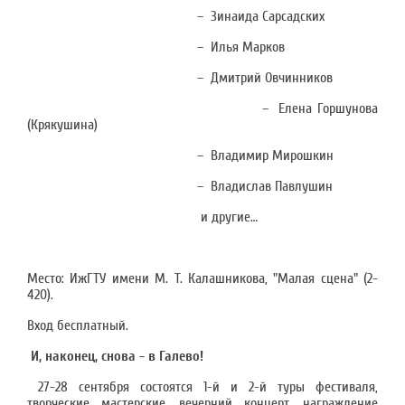
– Зинаида Сарсадских
– Илья Марков
– Дмитрий Овчинников
– Елена Горшунова
(Крякушина)
– Владимир Мирошкин
– Владислав Павлушин
и другие…
Место: ИжГТУ имени М. Т. Калашникова, "Малая сцена" (2-
420).
Вход бесплатный.
И, наконец, снова - в Галево!
27-28 сентября состоятся 1-й и 2-й туры фестиваля,
творческие мастерские, вечерний концерт, награждение