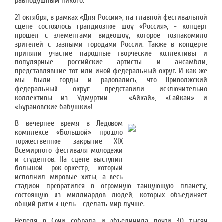
равнодушным никого.
21 октября, в рамках «Дня России», на главной фестивальной
сцене состоялось грандиозное шоу «Россия», - концерт
прошел с элементами видеошоу, которое познакомило
зрителей с разными городами России. Также в концерте
приняли участие народные творческие коллективы и
популярные российские артисты и ансамбли,
представлявшие тот или иной федеральный округ. И как же
мы были горды и радовались, что Приволжский
федеральный округ представили исключительно
коллективы из Удмуртии – «Айкай», «Сайкан» и
«Бурановские бабушки»!
В вечернее время в Ледовом
комплексе «Большой» прошло
торжественное закрытие XIX
Всемирного фестиваля молодежи
и студентов. На сцене выступил
большой рок-оркестр, который
исполнил мировые хиты, а весь
стадион превратился в огромную танцующую планету,
состоящую из миллиардов людей, которых объединяет
общий ритм и цель - сделать мир лучше.
Неделя в Сочи собрала и объединила почти 30 тысяч