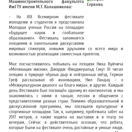
Машиностроительного факультета
ИжГТУ имени М.Т. Калашникова:
- На XIX Всемирном фестивале
молодежи и студентов я представляла
Молодых ученых России на площадке
«Будущее науки и глобальное
образование». Фестиваль запомнится
лекциями и панельными дискуссиями
мировых спикеров, новыми друзьями со всего мира и
возможностью реализации совместных проектов.
Мне посчастливилось побывать на лекциях Ника Вуйчича
«Мотивация жизни», Джордж Фицджеральд Смут III читал
лекцию о природе чёрных дыр и нейтронных звёзд, Герман
Греф рассказывал об инновациях, Нил Ландау – о
«Межкультурном диалоге на благо мира», и другие. Каждый
день Фестиваля был посвящён одному из континентов, и мы
знакомились с ними в танцах, песнях и общением с
представителями разных стран. Помимо образовательной и
дискуссионной программы, мы посещали культурные и
спортивные площадки. Так, я, например, пробежала забег на
2017 метров, а также ходила на выставки и в театр по
вечерам. Сейчас я действительно осознаю, что ребята,
которые были на фестивале очень достойные и умные люди,