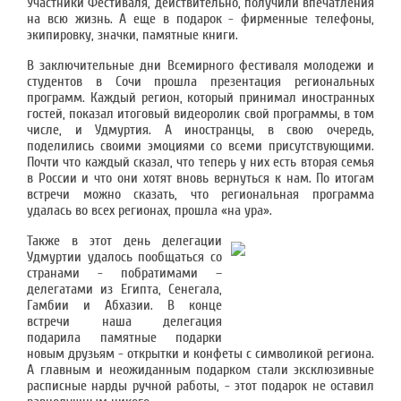
Участники Фестиваля, действительно, получили впечатления
на всю жизнь. А еще в подарок - фирменные телефоны,
экипировку, значки, памятные книги.
В заключительные дни Всемирного фестиваля молодежи и
студентов в Сочи прошла презентация региональных
программ. Каждый регион, который принимал иностранных
гостей, показал итоговый видеоролик свой программы, в том
числе, и Удмуртия. А иностранцы, в свою очередь,
поделились своими эмоциями со всеми присутствующими.
Почти что каждый сказал, что теперь у них есть вторая семья
в России и что они хотят вновь вернуться к нам. По итогам
встречи можно сказать, что региональная программа
удалась во всех регионах, прошла «на ура».
Также в этот день делегации
Удмуртии удалось пообщаться со
странами - побратимами –
делегатами из Египта, Сенегала,
Гамбии и Абхазии. В конце
встречи наша делегация
подарила памятные подарки
новым друзьям - открытки и конфеты с символикой региона.
А главным и неожиданным подарком стали эксклюзивные
расписные нарды ручной работы, - этот подарок не оставил