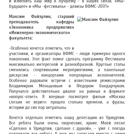
и изменить наш мир к лучшему - в наших силах. «Мы-
будущее» и «Мы -фестиваль» - девизы ВФМС-2017!»
Максим Файзулин, старший
преподаватель кафедры
«Экономика предприятия»
«Инженерно-экономического»
факультета:
-Особенно хочется отметить, что и
участники, и организаторы ВФМС - люди примерно одного
поколения. Этот факт помог сделать программу Фестиваля
максимально интересной и разнообразной. Круглые столы
сменялись спортивными мероприятиями, а панельные
дискуссии - концертами популярных исполнителей.
Особенно радовали встречи с известными режиссерами
Владимиром Меньшовым и Федором Бондарчуком.
Получался действительно диалог на равных в формате
«вопрос-ответ». Я впервые посмотрел фильм «Москва
слезам не верит»: прошло столько времени, а фразы,
истории до сих пор актуальны.
Хочется отдельно отметить нашу делегацию из Удмуртии.
Все ребята были очень творческие, яркие. Моей песне
«Сделано в Удмуртии, сделано с душой», - уже с поезда
подпевали все ребята. А еще мы записали вместе с ними