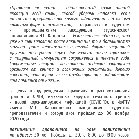
«Прививка от гриппа — единственный, кроме полной
изоляции всей семьи, способ уберечь человека, если
не на сто процентов от самого заболевания, то от его
тяжелых форм и осложнений,
— обращается к студентам
и преподавателям заведующая студенческой
поликлиникой
Н.Г. Кадрова
. —
Если человек заболеет, что
уже не так вероятно после вакцинации, то в большинстве
случаев грипп переносится в легкой форме. Защитный
эффект наступает через две недели после прививки,
а полученный иммунитет сохраняется в течение года.
Современные вакцины достаточно надежно защищают
организм от гриппа и возможных осложнений. Хорошо
известно, что лучше всего предотвратить заболевание,
чем лечиться от него...».
В целях предупреждения заражения и распространения
гриппа и ОРВИ, вызванных вирусом сезонного гриппа
и новой коронавирусной инфекцией (COVID-19), в ИжГТУ
имени М.Т. Калашникова вакцинация студентов,
преподавателей и сотрудников
пройдет до 30 ноября
2020 года.
Вакцинация проводится на базе поликлиники
по адресу:
30 лет Победы, д. 30, с 8:00 до 19:00 часов,