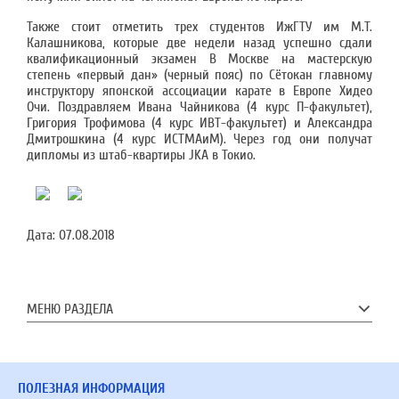
Также стоит отметить трех студентов ИжГТУ им М.Т.
Калашникова, которые две недели назад успешно сдали
квалификационный экзамен В Москве на мастерскую
степень «первый дан» (черный пояс) по Сётокан главному
инструктору японской ассоциации карате в Европе Хидео
Очи. Поздравляем Ивана Чайникова (4 курс П-факультет),
Григория Трофимова (4 курс ИВТ-факультет) и Александра
Дмитрошкина (4 курс ИСТМАиМ). Через год они получат
дипломы из штаб-квартиры JKA в Токио.
Дата:
07.08.2018
МЕНЮ РАЗДЕЛА
ПОЛЕЗНАЯ ИНФОРМАЦИЯ