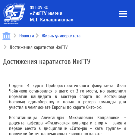
ФГБОУ ВО
«ИжГТУ имени
М.Т. Калашникова»
Новости
Жизнь университета
Достижения каратистов ИжГТУ
Достижения каратистов ИжГТУ
Студент 4 курса Приборостроительного факультета Иван
Чайников остановился в шаге от 3-го места, но выполнил
норматив кандидата в мастера спорта по восточному
боевому единоборству и попал в резерв команды для
участия в чемпионате Европы по карате Сито-рю.
Воспитанницы Александры Михайловны Капраловой -
доцента кафедры «Физическая культура и спорт» - заняли
первое место в дисциплине «Сито-рю - ката группа» и
получили билет на чемпионат Европы по карате.