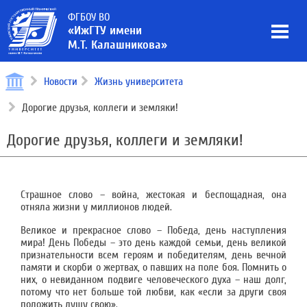
ФГБОУ ВО
«ИжГТУ имени
М.Т. Калашникова»
Новости
Жизнь университета
Дорогие друзья, коллеги и земляки!
Дорогие друзья, коллеги и земляки!
Страшное слово – война, жестокая и беспощадная, она
отняла жизни у миллионов людей.
Великое и прекрасное слово – Победа, день наступления
мира! День Победы – это день каждой семьи, день великой
признательности всем героям и победителям, день вечной
памяти и скорби о жертвах, о павших на поле боя. Помнить о
них, о невиданном подвиге человеческого духа – наш долг,
потому что нет больше той любви, как «если за други своя
положить душу свою».