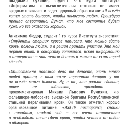
Владимир Сухинин,
студент 3-го курса Института
«Информатика и вычислительная техника» не имеет
вредных привычек и ведет здоровый образ жизни: «
Я всегда
хотел стать донором, чтобы помогать людям. Процедура
прошла оперативно. Думал, что мое состояние будет
хуже, но все оказалось хорошо
».
Анисимов Федор,
студент 1-го курса Института энергетики:
«
Студенты старших курсов написали, что можно сдать
кровь, помочь людям, и я решил принять участие. Это мой
первый опыт. К донорству готовился, искал информацию
в интернете — что нельзя делать и можно ли есть перед
сдачей
».
«
Общественно полезное дело вы делаете, очень много
людей пришло, в том числе, первичных доноров, у вас
их всегда много бывает. Ну, и те, кто раньше сдавали,
тоже не забывают, приходят
» —
прокомментировал
Михаил Львович Лучихин
, и.о.
фельдшера-лаборанта выездной бригады Республиканской
станцией переливания крови. Он также отметил хорошо
организованное питание: «
ИжГТУ постарался, слойки
с повидлом, сладкий чай — все очень питательно
и необходимо после сдачи крови, чтобы человек не падал
в обморок
».