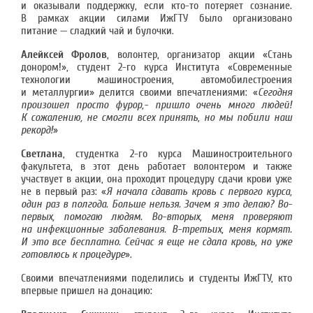
и оказывали поддержку, если кто-то потеряет сознание.
В рамках акции силами ИжГТУ было организовано
питание — сладкий чай и булочки.
Алейксей
Фролов
, волонтер, организатор акции «Стань
донором!», студент 2-го курса Института «Современные
технологии машиностроения, автомобилестроения
и металлургии» делится своими впечатлениями: «
Сегодня
произошел просто фурор,- пришло очень много людей!
К сожалению, не смогли всех принять, но мы побили наш
рекорд!
»
Светлана
, студентка 2-го курса Машиностроительного
факультета, в этот день работает волонтером и также
участвует в акции, она проходит процедуру сдачи крови уже
не в первый раз: «
Я начала сдавать кровь с первого курса,
один раз в полгода. Больше нельзя. Зачем я это делаю? Во-
первых, помогаю людям. Во-вторых, меня проверяют
на инфекционные заболевания. В-третьих, меня кормят.
И это все бесплатно. Сейчас я еще не сдала кровь, но уже
готовлюсь к процедуре
».
Своими впечатлениями поделились и студенты ИжГТУ, кто
впервые пришел на донацию: