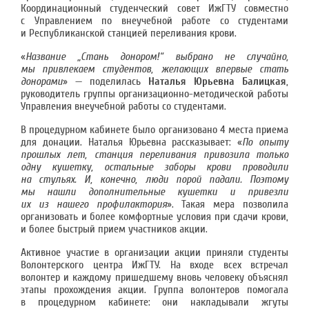
Координационный студенческий совет ИжГТУ совместно
с Управлением по внеучебной работе со студентами
и Республиканской станцией переливания крови.
«
Название „Стань донором!“ выбрано не случайно,
мы привлекаем студентов, желающих впервые стать
донорами
» — поделилась
Наталья Юрьевна Балицкая
,
руководитель группы организационно-методической работы
Управления внеучебной работы со студентами.
В процедурном кабинете было организовано 4 места приема
для донации. Наталья Юрьевна рассказывает: «
По опыту
прошлых лет, станция переливания привозила только
одну кушетку, остальные заборы крови проводили
на стульях. И, конечно, люди порой падали. Поэтому
мы нашли дополнительные кушетки и привезли
их из нашего профилактория
». Такая мера позволила
организовать и более комфортные условия при сдачи крови,
и более быстрый прием участников акции.
Активное участие в организации акции приняли студенты
Волонтерского центра ИжГТУ. На входе всех встречал
волонтер и каждому пришедшему вновь человеку объяснял
этапы прохождения акции. Группа волонтеров помогала
в процедурном кабинете: они накладывали жгуты