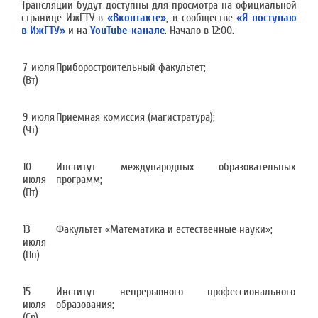
Трансляции
будут доступны для просмотра на официальной
странице ИжГТУ в
«Вконтакте»
, в сообществе
«Я поступаю
в ИжГТУ»
и на
YouTube-канале
. Начало в 12:00.
7 июля
Приборостроительный факультет;
(Вт)
9 июля
Приемная комиссия (магистратура);
(Чт)
10
Институт международных образовательных
июля
программ;
(Пт)
13
Факультет «Математика и естественные науки»;
июля
(Пн)
15
Институт непрерывного профессионального
июля
образования;
(Ср)