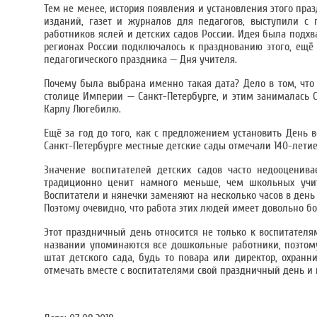
Тем не менее, история появления и установления этого праз
изданий, газет и журналов для педагогов, выступили с 
работников яслей и детских садов России. Идея была подхв
регионах России подключалось к празднованию этого, ещё
педагогического праздника — Дня учителя.
Почему была выбрана именно такая дата? Дело в том, что
столице Империи — Санкт-Петербурге, и этим занималась 
Карлу Люгебилю.
Ещё за год до того, как с предложением установить День 
Санкт-Петербурге местные детские сады отмечали 140-летие 
Значение воспитателей детских садов часто недооценива
традиционно ценит намного меньше, чем школьных учит
Воспитатели и нянечки заменяют на несколько часов в день 
Поэтому очевидно, что работа этих людей имеет довольно б
Этот праздничный день относится не только к воспитателя
названии упоминаются все дошкольные работники, поэтому
штат детского сада, будь то повара или директор, охран
отмечать вместе с воспитателями свой праздничный день и 