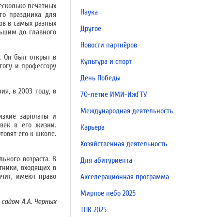
несколько печатных
Наука
го праздника для
ов в самых разных
Другое
льшим до главного
Новости партнёров
. Он был открыт в
Культура и спорт
гогу и профессору
День Победы
я, в 2003 году, в
70-летие ИМИ-ИжГТУ
Международная деятельность
изкие зарплаты и
век в его жизни.
Карьера
товят его к школе.
Хозяйственная деятельность
ьного возраста. В
Для абитуриента
тники, входящих в
ачит, имеют право
Акселерационная программа
Мирное небо 2025
садом А.А. Черных
ТПК 2025