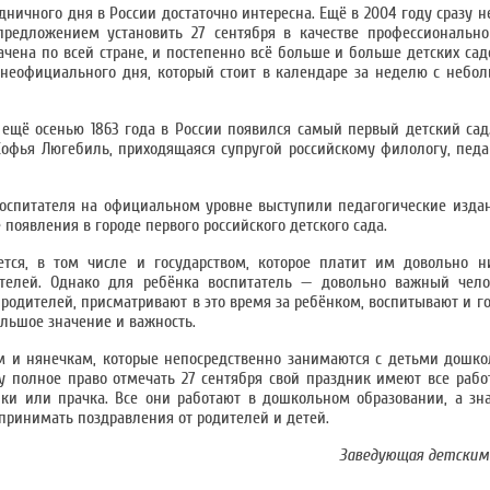
дничного дня в России достаточно интересна. Ещё в 2004 году сразу 
предложением установить 27 сентября в качестве профессионально
ачена по всей стране, и постепенно всё больше и больше детских сад
 неофициального дня, который стоит в календаре за неделю с небо
 ещё осенью 1863 года в России появился самый первый детский сад
Софья Люгебиль, приходящаяся супругой российскому филологу, педа
воспитателя на официальном уровне выступили педагогические издани
появления в городе первого российского детского сада.
ется, в том числе и государством, которое платит им довольно н
елей. Однако для ребёнка воспитатель — довольно важный чело
родителей, присматривают в это время за ребёнком, воспитывают и го
ольшое значение и важность.
м и нянечкам, которые непосредственно занимаются с детьми дошкол
 полное право отмечать 27 сентября свой праздник имеют все рабо
ники или прачка. Все они работают в дошкольном образовании, а зн
принимать поздравления от родителей и детей.
Заведующая детским 