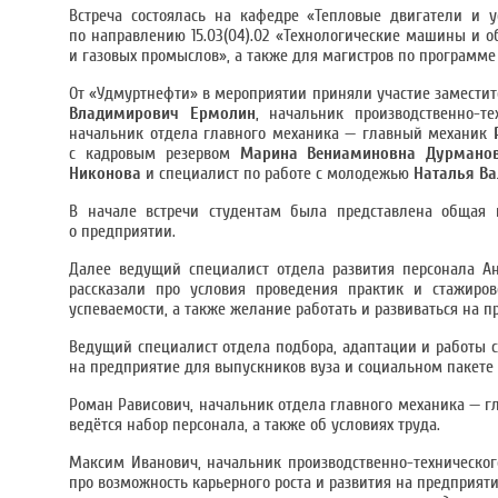
Встреча состоялась на кафедре «Тепловые двигатели и у
по направлению 15.03(04).02 «Технологические машины и 
и газовых промыслов», а также для магистров по программе
От «Удмуртнефти» в мероприятии приняли участие замести
Владимирович Ермолин
, начальник производственно-т
начальник отдела главного механика — главный механик
с кадровым резервом
Марина Вениаминовна Дурмано
Никонова
и специалист по работе с молодежью
Наталья Ва
В начале встречи студентам была представлена общая
о предприятии.
Далее ведущий специалист отдела развития персонала А
рассказали про условия проведения практик и стажиро
успеваемости, а также желание работать и развиваться на 
Ведущий специалист отдела подбора, адаптации и работы 
на предприятие для выпускников вуза и социальном пакете
Роман Рависович, начальник отдела главного механика — гл
ведётся набор персонала, а также об условиях труда.
Максим Иванович, начальник производственно-техническог
про возможность карьерного роста и развития на предприят