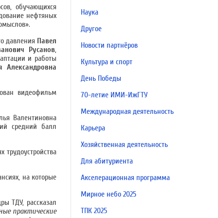
сов, обучающихся
Наука
удование нефтяных
омыслов».
Другое
го давления
Павел
Новости партнёров
анович Русанов
,
даптации и работы
Культура и спорт
ия Александровна
День Победы
рован видеофильм
70-летие ИМИ-ИжГТУ
Международная деятельность
лья Валентиновна
ший средний балл
Карьера
Хозяйственная деятельность
х трудоустройства
Для абитуриента
нсиях, на которые
Акселерационная программа
Мирное небо 2025
ры ТДУ, рассказал
ТПК 2025
вные практические