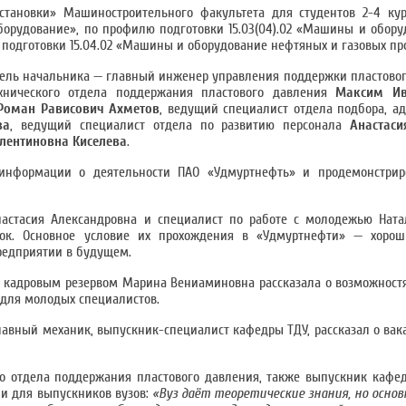
становки» Машиностроительного факультета для студентов 2-4 кур
оборудование», по профилю подготовки 15.03(04).02 «Машины и обор
 подготовки 15.04.02 «Машины и оборудование нефтяных и газовых пр
тель начальника — главный инженер управления поддержки пластово
ехнического отдела поддержания пластового давления
Максим Ив
Роман Рависович Ахметов
, ведущий специалист отдела подбора, а
ва
, ведущий специалист отдела по развитию персонала
Анастас
лентиновна Киселева
.
 информации о деятельности ПАО «Удмуртнефть» и продемонстри
настасия Александровна и специалист по работе с молодежью Ната
вок. Основное условие их прохождения в «Удмуртнефти» — хоро
предприятии в будущем.
с кадровым резервом Марина Вениаминовна рассказала о возможностя
 для молодых специалистов.
авный механик, выпускник-специалист кафедры ТДУ, рассказал о вака
о отдела поддержания пластового давления, также выпускник кафед
ии для выпускников вузов:
«Вуз даёт теоретические знания, но осно