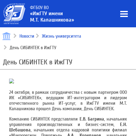
ФГБОУ ВО
«ИжГТУ имени
М.Т. Калашникова»
Новости
Жизнь университета
День СИБИНТЕК в ИжГТУ
День СИБИНТЕК в ИжГТУ
24 октября, в рамках сотрудничества с новым партнером ООО
ИК «СИБИНТЕК», ведущим ИТ-интегратором и лидером
отечественного рынка ИТ-услуг, в ИжГТУ имени М.Т.
Калашникова прошел День компании, День СИБИНТЕК.
Компанию СИБИНТЕК представляли
Е.В. Багрина
, начальник
управления производственных и бизнес-систем,
Е.Н.
Шебашова
, начальник отдела кадровой политики филиал
«Макрорегион Поволжья»,
А.А. Корепанов
, начальник