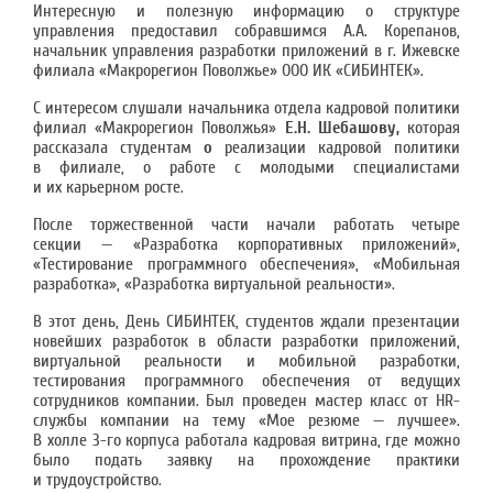
Интересную и полезную информацию о структуре
управления предоставил собравшимся А.А. Корепанов,
начальник управления разработки приложений в г. Ижевске
филиала «Макрорегион Поволжье» ООО ИК «СИБИНТЕК».
С интересом слушали начальника отдела кадровой политики
филиал «Макрорегион Поволжья»
Е.Н. Шебашову,
которая
рассказала студентам
о
реализации кадровой политики
в филиале, о работе с молодыми специалистами
и их карьерном росте.
После торжественной части начали работать четыре
секции — «Разработка корпоративных приложений»,
«Тестирование программного обеспечения», «Мобильная
разработка», «Разработка виртуальной реальности».
В этот день, День СИБИНТЕК, студентов ждали презентации
новейших разработок в области разработки приложений,
виртуальной реальности и мобильной разработки,
тестирования программного обеспечения от ведущих
сотрудников компании. Был проведен мастер класс от HR-
cлужбы компании на тему «Мое резюме — лучшее».
В холле 3-го корпуса работала кадровая витрина, где можно
было подать заявку на прохождение практики
и трудоустройство.