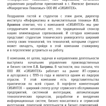
управления разработки приложений в г. Ижевске филиала
«Макрорегион Поволжье» ООО ИК «СИБИНТЕК».
Поздравляя гостей и студентов с этим днем, директор
института «Информатика и вычислительная техника»
И.О.
Архипов
отметил, что
с
компанией «СИБИНТЕК» мы уже
сотрудничаем несколько лет, это традиционный спонсор
наших олимпиадных соревнований. И сегодня компания
представит студентам технического университета широкий
спектр своих технологий, тех технологий, которыми студент
может овладеть, пройдя в этой компании стажировку
и в перспективе устроиться на работу.
О компании, ее целях, задачах и направлениях деятельности
выступила начальник управления производственных
и бизнес-систем
Е.В. Багрина.
В частности, она сказала, что
ООО ИК «СИБИНТЕК» работает на рынке ИТ-сервиса
и аутсорсинга с 1999-го года и является одним из лидеров
отрасли. У этой компании есть представительства
практически по всей стране. В портфеле компетенций
СИБИНТЕК — широкий спектр услуг сервисного обслуживания
предприятий, системной интеграции, автоматизации
технологических процессов, разработки и внедрения
информационных систем, бизнес-консалтинга и сервисной
интеграции, проектной деятельности и бизнес-приложений,