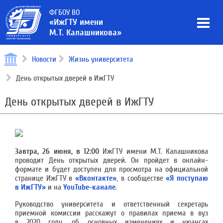
ФГБОУ ВО
«ИжГТУ имени
М.Т. Калашникова»
Новости
Жизнь университета
День открытых дверей в ИжГТУ
День открытых дверей в ИжГТУ
Завтра, 26 июня, в 12:00
ИжГТУ имени М.Т. Калашникова
проводит День открытых дверей. Он пройдет в онлайн-
формате и будет доступен для просмотра на официальной
странице ИжГТУ в
«Вконтакте»
, в сообществе
«Я поступаю
в ИжГТУ»
и на
YouTube-канале
.
Руководство университета и ответственный секретарь
приемной комиссии расскажут о правилах приема в вуз
в 2020 году, об основных изменениях и нюансах