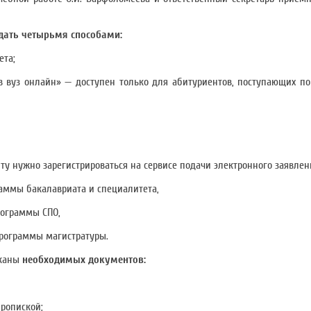
одать четырьмя способами:
ета;
й в вуз онлайн» — доступен только для абитуриентов, поступающих п
ту нужно зарегистрироваться на сервисе подачи электронного заявлен
аммы бакалавриата и специалитета,
рограммы СПО,
рограммы магистратуры.
сканы
необходимых документов:
пропиской;