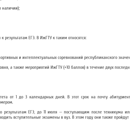
 наличии);
 результатам ЕГЭ. В ИжГТУ к таким относятся:
спортивных и интеллектуальных соревнований республиканского значен
овня, а также мероприятий ИжГТУ (+10 баллов) в течение двух последн
тета от 1 до 3 календарных дней. В этот срок на почту абитурие
омером.
о результатам ЕГЭ, до 11 июля — поступающим после техникума ил
роходить вступительные экзамены в вуз. В этом году они также пройдут