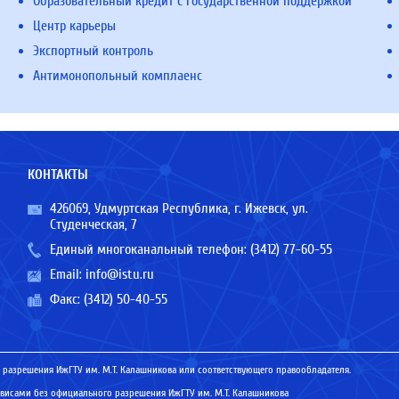
Образовательный кредит с государственной поддержкой
Центр карьеры
Экспортный контроль
Антимонопольный комплаенс
КОНТАКТЫ
426069, Удмуртская Республика, г. Ижевск, ул.
Студенческая, 7
Единый многоканальный телефон:
(3412) 77-60-55
Email:
info@istu.ru
Факс: (3412) 50-40-55
 разрешения ИжГТУ им. М.Т. Калашникова или соответствующего правообладателя.
исами без официального разрешения ИжГТУ им. М.Т. Калашникова