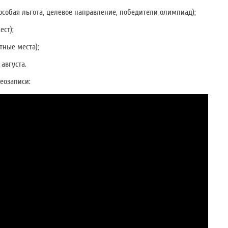
особая льгота, целевое направление, победители олимпиад);
ст);
тные места);
августа.
еозаписи: