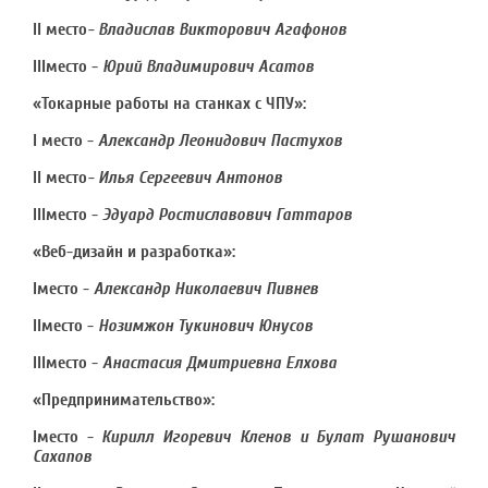
II
место
- Владислав Викторович Агафонов
III
место -
Юрий Владимирович Асатов
«Токарные работы на станках с ЧПУ»:
I
место -
Александр Леонидович Пастухов
II
место
- Илья Сергеевич Антонов
III
место -
Эдуард Ростиславович Гаттаров
«Веб-дизайн и разработка»:
I
место -
Александр Николаевич Пивнев
II
место -
Нозимжон Тукинович Юнусов
III
место -
Анастасия Дмитриевна Елхова
«Предпринимательство»:
I
место -
Кирилл Игоревич Кленов и Булат Рушанович
Сахапов