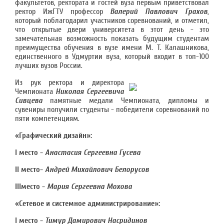
факультетов, ректората и гостей вуза первым приветствовал
ректор ИжГТУ профессор
Валерий Павлович Грахов
,
который поблагодарил участников соревнований, и отметил,
что открытые двери университета в этот день - это
замечательная возможность показать будущим студентам
преимущества обучения в вузе имени М. Т. Калашникова,
единственного в Удмуртии вуза, который входит в топ-100
лучших вузов России.
Из рук ректора и директора
Чемпионата
Николая Сергеевича
Сивцева
памятные медали Чемпионата, дипломы и
сувениры получили студенты - победители соревнований по
пяти компетенциям.
«Графический дизайн»:
I
место -
Анастасия Сергеевна Гусева
II
место-
Андрей Михайлович Белорусов
III
место -
Мария Сергеевна Мохова
«Сетевое и системное администрирование»:
I
место -
Тимур Дамирович Насридинов