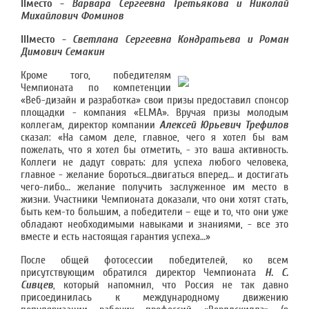
II
место -
Варвара Сергеевна Третьякова и Николай
Михайлович Фоминов
III
место -
Светлана Сергеевна Кондратьева и Роман
Димович Семакин
Кроме того, победителям
Чемпионата по компетенции
«Веб-дизайн и разработка» свои призы предоставил спонсор
площадки - компания «ELMA». Вручая призы молодым
коллегам, директор компании
Алексей Юрьевич Трефилов
сказал: «На самом деле, главное, чего я хотел бы вам
пожелать, что я хотел бы отметить, - это ваша активность.
Коллеги не дадут соврать: для успеха любого человека,
главное - желание бороться…двигаться вперед… и достигать
чего-либо… желание получить заслуженное им место в
жизни. Участники Чемпионата доказали, что они хотят стать,
быть кем-то большим, а победители – еще и то, что они уже
обладают необходимыми навыками и знаниями, - все это
вместе и есть настоящая гарантия успеха…»
После общей фотосессии победителей, ко всем
присутствующим обратился директор Чемпионата
Н. С.
Сивцев
, который напомнил, что Россия не так давно
присоединилась к международному движению