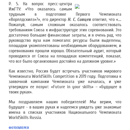
Р. S. На вопрос пресс-центра
ИжГТУ: «Что оказалось самым
трудным в подготовке Первого Чемпионата
«Ворллдскилз»?», его директор
Н. С. Сивцев
ответил, что «….
Пожалуй, самым сложным оказалось соответствовать
требованиям Союза к инфраструктуре этих соревнований. Это
достаточно большие финансовые затраты, и я очень рад, что
руководство вуза нам помогало: ресурсы были выделены,
площадки укомплектованы необходимым оборудованием, и
соревнования прошли хорошо. Обязательный аудит, который
проводился от Союза на площадках компетенций, показал,
что все было организовано достойно на должном уровне.»
Как известно, Россия будет встречать участников мирового
Чемпионата WorldSkills Competition в 2019 году. Подготовка к
заявочной кампании Чемпионата уже началась, и уже
утвержден ее лозунг: «Future in your skills» – «Будущее в
твоих руках».
Мы поздравляем наших победителей! Мы верим, что
будущее - в ваших руках и надеемся увидеть уже знакомые
имена в списках участников Национального Чемпионата
WorldSkills Russia.
ФОТОГАЛЕРЕЯ