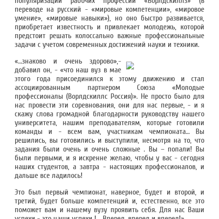
популяризации рабочих профессий «Ворлдскиллз» (в
переводе на русский - «мировые компетенции», «мировое
умение», «мировые навыки»), но оно быстро развивается,
приобретает известность и привлекает молодежь, которой
предстоит решать колоссально важные профессиональные
задачи с учетом современных достижений науки и техники.
«…знаково и очень здорово»,-
добавил он, - «что наш вуз в мае
этого года присоединился к этому движению и стал
ассоциированным партнером Союза «Молодые
профессионалы (Ворлдскиллс Россия)». Не просто было для
нас провести эти соревнования, они для нас первые, - и я
скажу слова громадной благодарности руководству нашего
университета, нашим преподавателям, которые готовили
команды и - всем вам, участникам чемпионата… Вы
решились, вы готовились и выступили, несмотря на то, что
задания были очень и очень сложные . Вы – попали! Вы
были первыми, и я искренне желаю, чтобы у вас - сегодня
наших студентов, а завтра - настоящих профессионалов, и
дальше все ладилось!
Это был первый чемпионат, наверное, будет и второй, и
третий, будет больше компетенций и, естественно, все это
поможет вам и нашему вузу проявить себя. Для нас Ваши
успехи - это наши успехи !... Вперед, вперед и вперед!»