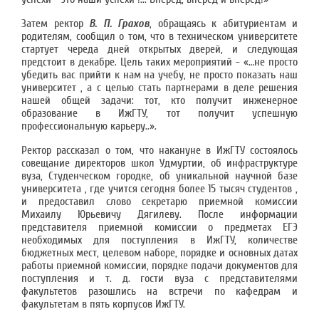
Затем ректор
В. П. Грахов
, обращаясь к абитуриентам и
родителям, сообщил о том, что в техническом университете
стартует череда дней открытых дверей, и следующая
предстоит в декабре. Цель таких мероприятий - «…не просто
убедить вас прийти к нам на учебу, не просто показать наш
университет , а с целью стать партнерами в деле решения
нашей общей задачи: тот, кто получит инженерное
образование в ИжГТУ, тот получит успешную
профессиональную карьеру..».
Ректор рассказал о том, что накануне в ИжГТУ состоялось
совещание директоров школ Удмуртии, об инфраструктуре
вуза, Студенческом городке, об уникальной научной базе
университета , где учится сегодня более 15 тысяч студентов ,
и предоставил слово секретарю приемной комиссии
Михаилу Юрьевичу Дягилеву. После информации
представителя приемной комиссии о предметах ЕГЭ
необходимых для поступления в ИжГТУ, количестве
бюджетных мест, целевом наборе, порядке и основных датах
работы приемной комиссии, порядке подачи документов для
поступления и т. д. гости вуза с представителями
факультетов разошлись на встречи по кафедрам и
факультетам в пять корпусов ИжГТУ.