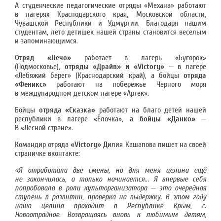
А студенческие педагогические отряды «Механа» работают
в лагерях Краснодарского края, Московской области,
Чувашской Республики и Удмуртии. Благодаря нашим
студентам, лето детишек нашей страны становится веселым
и запоминающимся.
Отряд «Лечо»
работает в лагерь «Бугорок»
(Подмосковье),
отряды «Драйв» и «
Victory
»
— в лагере
«Лебяжий берег» (Краснодарский край), а бойцы
отряда
«Феникс»
работают на побережье Черного моря
в международном детском лагере «Артек».
Бойцы
отряда «Сказка»
работают на благо детей нашей
республики в лагере «Ёлочка»,
а бойцы «Данко»
—
В «Лесной стране».
Командир отряда
«
Victory
» Д
илия Кашапова пишет на своей
страничке вконтакте:
«Я отработала две смены, но для меня целина ещё
не закончилась, а только начинается... Я впервые себя
попробовала в роли культорганизатора — это очередная
ступень в развитии, проверка на выдержку. В этом году
наша целина проходит в Республике Крым, с.
Новоотрадное. Возвращаясь вновь к любимым детям,