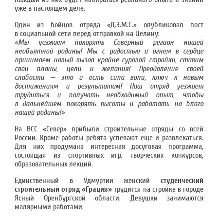
уже в настоящем деле.
Один из бойцов отряда «Д.Э.М.С.» опубликовал пост
в социальной сети перед отправкой на Целину:
«Мы уезжаем покорять Северный регион нашей
необъятной родины! Мы с радостью и огнем в сердце
принимаем новый вызов крайне суровой стройки, ставим
свои планы, цели и желания! Преодоление своей
слабости — это и есть сила воли, ключ к новым
достижениям и результатам! Наш отряд уезжает
трудиться и получать необходимый опыт, чтобы
в дальнейшем покорять высоты и работать на благо
нашей родины!»
На ВСС «Север» прибыли строительные отряды со всей
России. Кроме работы ребята успевают еще и развлекаться.
Для них продумана интересная досуговая программа,
состоящая из спортивных игр, творческих конкурсов,
образовательных лекций.
Единственный в Удмуртии женский
студенческий
строительный отряд «Грация»
трудится на стройке в городе
Ясный Оренбургской области. Девушки занимаются
малярными работами.