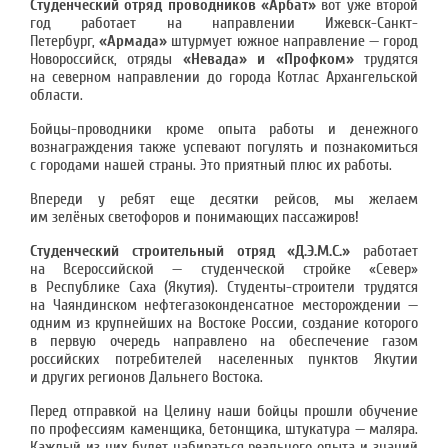
Студенческий отряд проводников «Арбат»
вот уже второй
год работает на направлении Ижевск-Санкт-
Петербург,
«Армада»
штурмует южное направление — город
Новороссийск, отряды
«Невада» и «Профком»
трудятся
на северном направлении до города Котлас Архангельской
области.
Бойцы-проводники кроме опыта работы и денежного
вознаграждения также успевают погулять и познакомиться
с городами нашей страны. Это приятный плюс их работы.
Впереди у ребят еще десятки рейсов, мы желаем
им зелёных светофоров и понимающих пассажиров!
Студенческий строительный отряд «Д.Э.М.С.»
работает
на Всероссийской — студенческой стройке «Север»
в Республике Саха (Якутия). Студенты-строители трудятся
на Чаяндинском нефтегазоконденсатное месторождении —
одним из крупнейших на Востоке России, создание которого
в первую очередь направлено на обеспечение газом
российских потребителей населенных пунктов Якутии
и других регионов Дальнего Востока.
Перед отправкой на Целину наши бойцы прошли обучение
по профессиям каменщика, бетонщика, штукатура — маляра.
Каждый из них будет набираться реального опыта и знаний