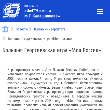
ФГБОУ ВО
«ИжГТУ имени
М.Т. Калашникова»
Новости
Жизнь университета
Большая Георгиевская игра «Моя Россия»
Большая Георгиевская игра «Моя Россия»
Игра проходит в честь Дня Памяти Георгия Победоносца –
небесного покровителя России. В Ижевске игра проходит с
2005 года и каждый год у Игры своя тематика: «Ижевск
спортивный», «Удмуртия в годы Великой Отечественной
войны», «Космос», «Ижевск. Были и небылицы». В этом году
Большая Георгиевская игра проходит при поддержке Фонда
Президентских грантов и объединяет 15 городов России,
поэтому тема игры в 2018 году - «Моя Россия». Данная
тематика проверит навыки ориентирования участников по
городу, а также умения разрабатывать стратегию