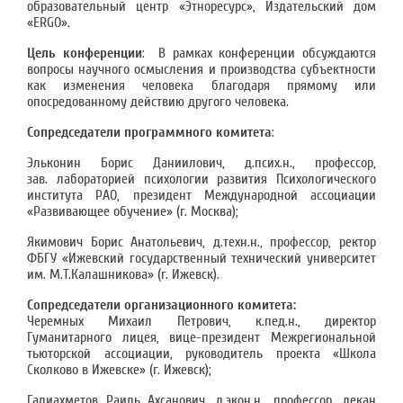
образовательный центр «Этноресурс», Издательский дом
«ERGO».
Цель конференции
: В рамках конференции обсуждаются
вопросы научного осмысления и производства субъектности
как изменения человека благодаря прямому или
опосредованному действию другого человека.
Сопредседатели программного комитета
:
Эльконин Борис Даниилович, д.псих.н., профессор,
зав. лабораторией психологии развития Психологического
института РАО, президент Международной ассоциации
«Развивающее обучение» (г. Москва);
Якимович Борис Анатольевич, д.техн.н., профессор, ректор
ФБГУ «Ижевский государственный технический университет
им. М.Т.Калашникова» (г. Ижевск).
Сопредседатели организационного комитета:
Черемных Михаил Петрович, к.пед.н., директор
Гуманитарного лицея, вице-президент Межрегиональной
тьюторской ассоциации, руководитель проекта «Школа
Сколково в Ижевске» (г. Ижевск);
Галиахметов Раиль Ахсанович, д.экон.н., профессор, декан