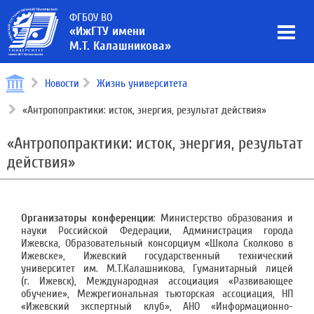
ФГБОУ ВО
«ИжГТУ имени
М.Т. Калашникова»
Новости
Жизнь университета
«Антропопрактики: исток, энергия, результат действия»
«Антропопрактики: исток, энергия, результат
действия»
Организаторы конференции
: Министерство образования и
науки Российской Федерации, Администрация города
Ижевска, Образовательный консорциум «Школа Сколково в
Ижевске», Ижевский государственный технический
университет им. М.Т.Калашникова, Гуманитарный лицей
(г. Ижевск), Международная ассоциация «Развивающее
обучение», Межрегиональная тьюторская ассоциация, НП
«Ижевский экспертный клуб», АНО «Информационно-