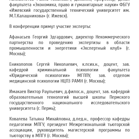
факультета «Экономика, право и гуманитарные науки» ФБГУ
«Ижевский государственный технический университет им.
М.Т.Калашникова» (г. Ижевск).
В конференции примут участие эксперты:
Афанасьев Георгий Эдгардович, директор Некоммерческого
партнерства по проведению экспертизы в области
промышленности и энергетики «Экспертный клуб» (г.
Москва);
Ениколопов Сергей Николаевич, к.псих.н., доцент, зав.
кафедрой криминальной психологии факультета
«Юридической психологии» МГППУ, зав. отделом
медицинской психологии НЦПЗ РАМН (г. Москва);
Имакаев Виктор Раульевич, д.филос.н., доцент, зав. кафедрой
образовательных технологий высшей школы Пермского
государственного национального исследовательского
университета (г. Пермь);
Ковалева Татьяна Михайловна, д.пед.н., профессор кафедры
педагогики МПГУ, президент Межрегиональной тьюторской
ассоциации, руководитель магистерской программы по
тьюторству в МПГУ (г. Москва);