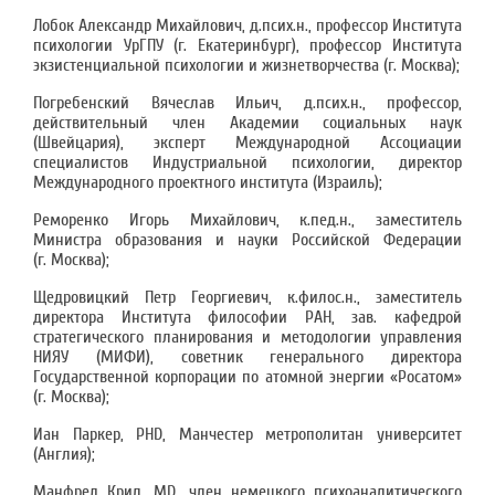
Лобок Александр Михайлович, д.псих.н., профессор Института
психологии УрГПУ (г. Екатеринбург), профессор Института
экзистенциальной психологии и жизнетворчества (г. Москва);
Погребенский Вячеслав Ильич, д.псих.н., профессор,
действительный член Академии социальных наук
(Швейцария), эксперт Международной Ассоциации
специалистов Индустриальной психологии, директор
Международного проектного института (Израиль);
Реморенко Игорь Михайлович, к.пед.н., заместитель
Министра образования и науки Российской Федерации
(г. Москва);
Щедровицкий Петр Георгиевич, к.филос.н., заместитель
директора Института философии РАН, зав. кафедрой
стратегического планирования и методологии управления
НИЯУ (МИФИ), советник генерального директора
Государственной корпорации по атомной энергии «Росатом»
(г. Москва);
Иан Паркер, PHD, Манчестер метрополитан университет
(Англия);
Манфред Крил, MD, член немецкого психоаналитического