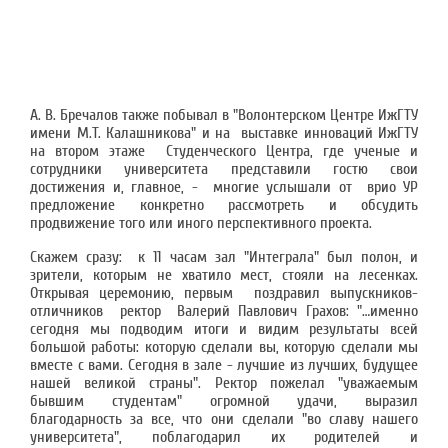
А. В. Бречалов также побывал в "Волонтерском Центре ИжГТУ
имени М.Т. Калашникова" и на выставке инноваций ИжГТУ
на втором этаже Студенческого Центра, где ученые и
сотрудники университета представили гостю свои
достижения и, главное, - многие услышали от врио УР
предложение конкретно рассмотреть и обсудить
продвижение того или иного перспективного проекта.
Скажем сразу: к 11 часам зал "Интеграла" был полон, и
зрители, которым не хватило мест, стояли на лесенках.
Открывая церемонию, первым поздравил выпускников-
отличников ректор Валерий Павлович Грахов: "…именно
сегодня мы подводим итоги и видим результаты всей
большой работы: которую сделали вы, которую сделали мы
вместе с вами. Сегодня в зале - лучшие из лучших, будущее
нашей великой страны". Ректор пожелал "уважаемым
бывшим студентам" огромной удачи, выразил
благодарность за все, что они сделали "во славу нашего
университета", поблагодарил их родителей и