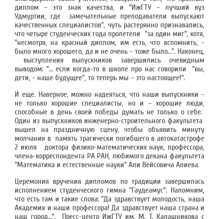
диплом – это знак качества, и "ИжГТУ – лучший вуз
Удмуртии, где замечательные преподаватели выпускают
качественных специалистов", чуть растерянно признавались,
что четыре студенческих года пролетели "за один миг", хотя,
"несмотря, на красный диплом, им есть, что вспомнить, -
было много хорошего, да и не очень - тоже было…". Наконец,
выступления выпускников завершились очевидным
выводом: "… если когда-то в школе про нас говорили "вы,
дети, - наше будущее", то теперь мы – это настоящее!".
И еще. Наверное, можно надеяться, что наши выпускники -
не только хорошие специалисты, но и – хорошие люди,
способные в день своей победы думать не только о себе.
Один из выпускников инженерно-строительного факультета
вышел на праздничную сцену, чтобы объявить минуту
молчания в память трагически погибшего в автокатастрофе
2 июля доктора физико-математических наук, профессора,
члена-корреспондента РА РАН, любимого декана факультета
"Математика и естественные науки" Али Вейсовича Алиева.
Церемония вручения дипломов по традиции завершилась
исполнением студенческого гимна "Гаудеамус". Напомним,
что есть там и такие слова: "Да здравствует молодость, наша
Академия и наши профессора! Да здравствует наша страна и
наш город…". Пресс-центр ИжГТУ им. М. Т. Калашникова с