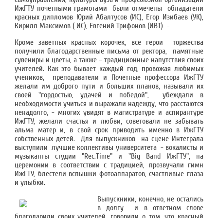
ИжГТУ почетными грамотами были отмечены обладатели
красных дипломов Юрий Абалтусов (ИС), Егор Изибаев (УК),
Кирилл Максимов ( ИС), Евгений Трифонов (ИВТ) -
Кроме заветных красных корочек, все герои торжества
получили благодарственные письма от ректора, памятные
сувениры и цветы, а также – традиционные напутствия своих
учителей. Как это бывает каждый год, провожая любимых
учеников, преподаватели и Почетные профессора ИжГТУ
желали им доброго пути и больших планов, называли их
своей "гордостью, удачей и победой", убеждали в
необходимости учиться и выражали надежду, что расстаются
ненадолго, - многих увидят в магистратуре и аспирантуре
ИжГТУ, желали счастья и любви, советовали не забывать
альма матер и, в свой срок приводить именно в ИжГТУ
собственных детей. Для выпускников на сцене Интеграла
выступили лучшие коллективы университета - вокалисты и
музыканты студии "Rec.Time" и "Big Band ИжГТУ", на
церемонии в соответствии с традицией, прозвучали гимн
ИжГТУ, блестели вспышки фотоаппаратов, счастливые глаза
и улыбки.
Выпускники, конечно, не остались
в долгу и в ответном слове
благодарили своих учителей, говорили о том, что красный