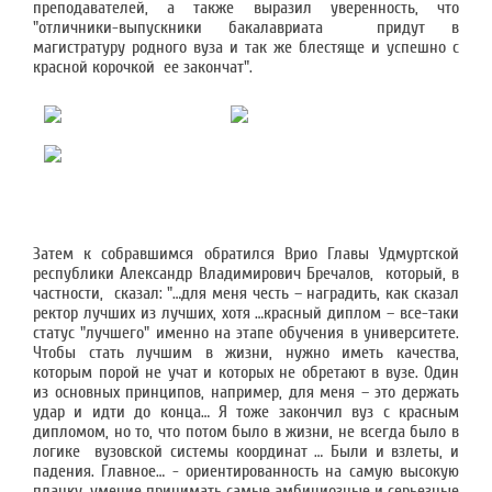
преподавателей, а также выразил уверенность, что
"отличники-выпускники бакалавриата придут в
магистратуру родного вуза и так же блестяще и успешно с
красной корочкой ее закончат".
Затем к собравшимся обратился Врио Главы Удмуртской
республики Александр Владимирович Бречалов, который, в
частности, сказал: "…для меня честь – наградить, как сказал
ректор лучших из лучших, хотя …красный диплом – все-таки
статус "лучшего" именно на этапе обучения в университете.
Чтобы стать лучшим в жизни, нужно иметь качества,
которым порой не учат и которых не обретают в вузе. Один
из основных принципов, например, для меня – это держать
удар и идти до конца… Я тоже закончил вуз с красным
дипломом, но то, что потом было в жизни, не всегда было в
логике вузовской системы координат … Были и взлеты, и
падения. Главное… - ориентированность на самую высокую
планку, умение принимать самые амбициозные и серьезные