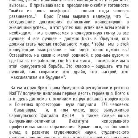
вызовы…. Я призываю вас к преодолению себя и готовности
"выйти из зоны комфорта" - только тогда человек
развивается…" Врио Главы выразил надежду, что "…
сегодняшние достижения выпускники конвертируют в
жизненный успех..., а этот успех, ваш успех нам всем крайне
необходим, - мы включаемся в конкурентную гонку за все
лучшее. И все лучшее - должно быть в Удмуртии, она
должна стать частью глобального мира. Чтобы мы в этой
конкуренции выигрывали – вот здесь точно нужны вы!
Оставайтесь на связи с малой родиной, с родным вузом, и
где бы вы не работали, где бы ни жили , - помогайте им в
этой конкурентной борьбе… Это классно – ощущать, что ты
лучший, так сохраните этот драйв, этот настрой, этот
максимализм и в будущем".
Затем из рук Врио Главы Удмуртской республики и ректора
ИжГТУ получили дипломы первые десять героев дня. Всего в
этот день дипломы с отличием из рук деканов, проректоров
и Почетных профессоров вуза получили 173 человека:
бакалавры, и, в том числе, двое выпускников
Сарапульского филиала ИжГТУ, а также самые юные
выпускники-отличники Института непрерывного
профессионального образования. Кроме того, за большой
вклад в развитие студенческой науки, студенческого
самоуправления, культуры вуза и профсоюзной организации