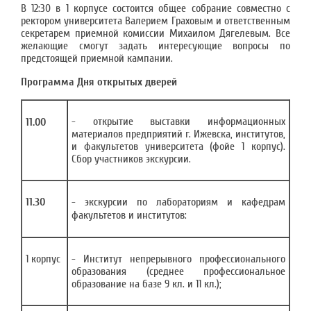
В 12:30 в 1 корпусе состоится общее собрание совместно с
ректором университета Валерием Граховым и ответственным
секретарем приемной комиссии Михаилом Дягелевым. Все
желающие смогут задать интересующие вопросы по
предстоящей приемной кампании.
Программа Дня открытых дверей
- открытие выставки информационных
11.00
материалов предприятий г. Ижевска, институтов,
и факультетов университета (фойе 1 корпус).
Сбор участников экскурсии.
11.30
- экскурсии по лабораториям и кафедрам
факультетов и институтов:
1 корпус
- Институт непрерывного профессионального
образования (среднее профессиональное
образование на базе 9 кл. и 11 кл.);