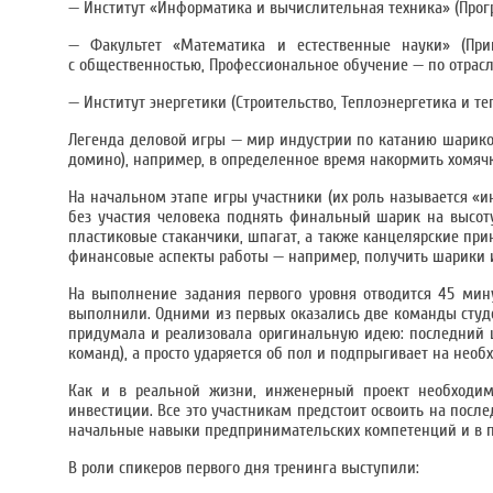
— Институт «Информатика и вычислительная техника» (Про
— Факультет «Математика и естественные науки» (При
с общественностью, Профессиональное обучение — по отрасл
— Институт энергетики (Строительство, Теплоэнергетика и те
Легенда деловой игры — мир индустрии по катанию шарико
домино), например, в определенное время накормить хомячк
На начальном этапе игры участники (их роль называется «
без участия человека поднять финальный шарик на высоту
пластиковые стаканчики, шпагат, а также канцелярские при
финансовые аспекты работы — например, получить шарики 
На выполнение задания первого уровня отводится 45 мину
выполнили. Одними из первых оказались две команды студ
придумала и реализовала оригинальную идею: последний ш
команд), а просто ударяется об пол и подпрыгивает на необ
Как и в реальной жизни, инженерный проект необходим
инвестиции. Все это участникам предстоит освоить на посл
начальные навыки предпринимательских компетенций и в п
В роли спикеров первого дня тренинга выступили: