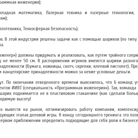
граммная инженерия);
кладная математика, Лазерная техника и лазерные технологии,
ям);
плотехника, Техносферная безопасность).
в. В этой индустрии решены задачи как с помощью шариков (по типу
а.
инженер») должны придумать и реализовать, как путем тройного сопр
 не менее 50 см. В распоряжении игроков имеются шарики разного
надлежности (бумага, ножницы, скотч, скрепки, клеевой пистолет). П
и канцелярские принадлежности можно за некие условные деньги.
т. По окончании отведенного времени выяснилось, что 6 команд у
ентов ИИВТ (специальность «Программная инженерия»). Так, команда
арик поднимается не в пластиковом стаканчике (как сделали боль
ходимую высоту!
о вывести на рынок, оптимизировать работу компании, компенси
едующих этапах деловой игры. К концу сегодняшнего тренинга это поз
ервом приближении определить подходящие для себя роли в бизнесе