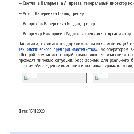
— Светлана Валерьевна Андреева, генеральный директор ко
— Антон Валерьевич Попов, тренер;
— Владислав Валерьевич Богдан, тренер;
— Владимир Викторович Радостев, специалист-организатор.
Напомним, тренинги предпринимательских компетенций о
технологического предпринимательства»
. Их оператором 
«Построй компанию, продай компанию». Ее участники по
проходят типовые ситуации, характерные для реального б
гранта», «Учреждение компаний и поставка первых партий»
Дата:
16.11.2023