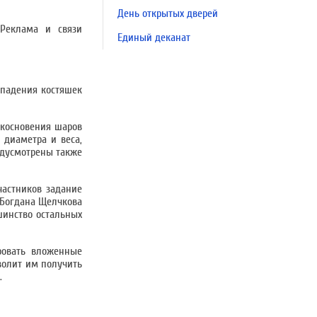
День открытых дверей
 Реклама и связи
Единый деканат
 падения костяшек
икосновения шаров
 диаметра и веса,
редусмотрены также
частников задание
 Богдана Щелчкова
шинство остальных
ровать вложенные
волит им получить
.