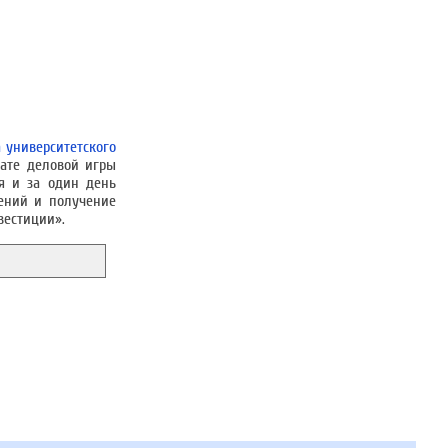
 университетского
ате деловой игры
я и за один день
шений и получение
вестиции».