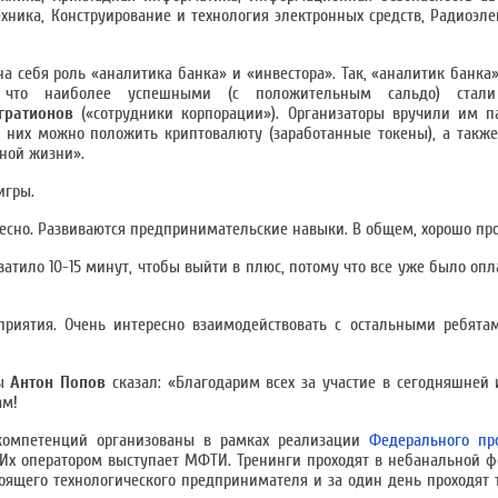
ехника, Конструирование и технология электронных средств, Радиоэл
а себя роль «аналитика банка» и «инвестора». Так, «аналитик банка
, что наиболее успешными (с положительным сальдо) ста
гратионов
(«сотрудники корпорации»). Организаторы вручили им 
 них можно положить криптовалюту (заработанные токены), а такж
ьной жизни».
игры.
ресно. Развиваются предпринимательские навыки. В общем, хорошо пр
ватило 10-15 минут, чтобы выйти в плюс, потому что все уже было оп
приятия. Очень интересно взаимодействовать с остальными ребята
ры
Антон Попов
сказал: «Благодарим всех за участие в сегодняшней и
ам!
компетенций организованы в рамках реализации
Федерального пр
 Их оператором выступает МФТИ. Тренинги проходят в небанальной 
тоящего технологического предпринимателя и за один день проходят 