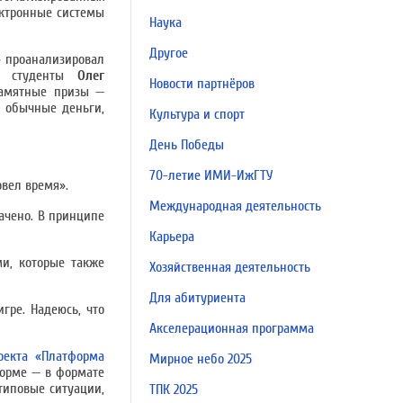
ектронные системы
Наука
Другое
» проанализировал
ли студенты
Олег
Новости партнёров
памятные призы —
е обычные деньги,
Культура и спорт
День Победы
70-летие ИМИ-ИжГТУ
овел время».
Международная деятельность
лачено. В принципе
Карьера
ми, которые также
Хозяйственная деятельность
Для абитуриента
гре. Надеюсь, что
Акселерационная программа
оекта «Платформа
Мирное небо 2025
форме — в формате
типовые ситуации,
ТПК 2025