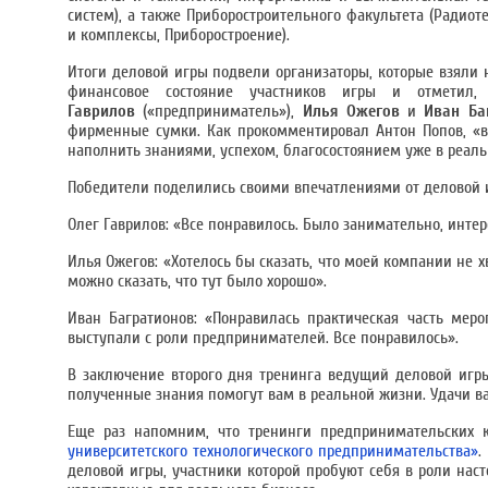
систем), а также Приборостроительного факультета (Радиот
и комплексы, Приборостроение).
Итоги деловой игры подвели организаторы, которые взяли н
финансовое состояние участников игры и отметил
Гаврилов
(«предприниматель»),
Илья Ожегов
и
Иван Ба
фирменные сумки. Как прокомментировал Антон Попов, «в
наполнить знаниями, успехом, благосостоянием уже в реал
Победители поделились своими впечатлениями от деловой 
Олег Гаврилов: «Все понравилось. Было занимательно, инте
Илья Ожегов: «Хотелось бы сказать, что моей компании не х
можно сказать, что тут было хорошо».
Иван Багратионов: «Понравилась практическая часть меро
выступали с роли предпринимателей. Все понравилось».
В заключение второго дня тренинга ведущий деловой иг
полученные знания помогут вам в реальной жизни. Удачи в
Еще раз напомним, что тренинги предпринимательских 
университетского технологического предпринимательства»
.
деловой игры, участники которой пробуют себя в роли нас