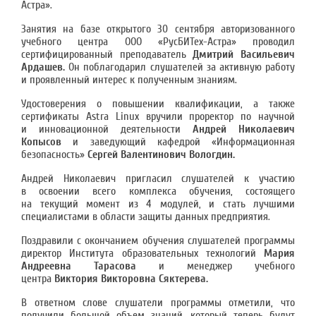
Астра».
Занятия на базе открытого 30 сентября авторизованного
учебного центра ООО «РусБИТех-Астра» проводил
сертифицированный преподаватель
Дмитрий Васильевич
Ардашев.
Он поблагодарил слушателей за активную работу
и проявленный интерес к полученным знаниям.
Удостоверения о повышении квалификации, а также
сертификаты Astra Linux вручили проректор по научной
и инновационной деятельности
Андрей Николаевич
Копысов
и заведующий кафедрой «Информационная
безопасность»
Сергей Валентинович Вологдин.
Андрей Николаевич пригласил слушателей к участию
в освоении всего комплекса обучения, состоящего
на текущий момент из 4 модулей, и стать лучшими
специалистами в области защиты данных предприятия.
Поздравили с окончанием обучения слушателей программы
директор Института образовательных технологий
Мария
Андреевна Тарасова
и менеджер учебного
центра
Виктория Викторовна Сяктерева.
В ответном слове слушатели программы отметили, что
получили большой объем знаний, который теперь будут