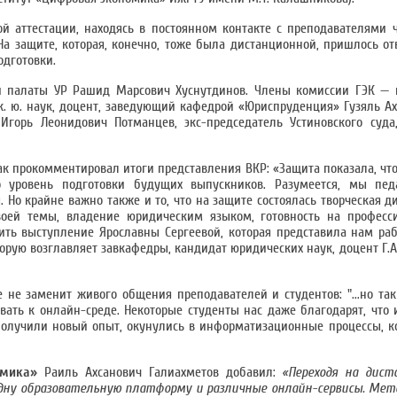
ой аттестации, находясь в постоянном контакте с преподавателями 
а защите, которая, конечно, тоже была дистанционной, пришлось от
одготовки.
 палаты УР Рашид Марсович Хуснутдинов. Члены комиссии ГЭК — к.
. ю. наук, доцент, заведующий кафедрой «Юриспруденция» Гузяль Ах
горь Леонидович Потманцев, экс-председатель Устиновского суда,
к прокомментировал итоги представления ВКР: «Защита показала, что
 уровень подготовки будущих выпускников. Разумеется, мы пе
о крайне важно также и то, что на защите состоялась творческая ди
оей темы, владение юридическим языком, готовность на професс
тить выступление Ярославны Сергеевой, которая представила нам ра
рую возглавляет завкафедры, кандидат юридических наук, доцент Г.А.
 не заменит живого общения преподавателей и студентов: "...но та
вать к онлайн-среде. Некоторые студенты нас даже благодарят, что 
получили новый опыт, окунулись в информатизационные процессы, к
номика»
Раиль Ахсанович Галиахметов добавил:
«Переходя на дис
дну образовательную платформу и различные онлайн-сервисы. Мет