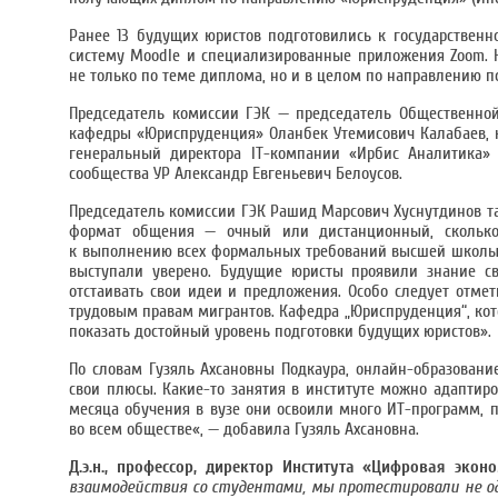
Ранее 13 будущих юристов подготовились к государственн
систему Moodle и специализированные приложения Zoom. Н
не только по теме диплома, но и в целом по направлению п
Председатель комиссии ГЭК — председатель Общественной
кафедры «Юриспруденция» Оланбек Утемисович Калабаев, к
генеральный директора IT-компании «Ирбис Аналитика» И
сообщества УР Александр Евгеньевич Белоусов.
Председатель комиссии ГЭК Рашид Марсович Хуснутдинов та
формат общения — очный или дистанционный, сколько
к выполнению всех формальных требований высшей школы. Н
выступали уверено. Будущие юристы проявили знание св
отстаивать свои идеи и предложения. Особо следует отме
трудовым правам мигрантов. Кафедра „Юриспруденция“, кото
показать достойный уровень подготовки будущих юристов».
По словам Гузяль Ахсановны Подкаура, онлайн-образование
свои плюсы. Какие-то занятия в институте можно адаптиро
месяца обучения в вузе они освоили много ИТ-программ, 
во всем обществе«, — добавила Гузяль Ахсановна.
Д.э.н., профессор, директор Института «Цифровая эко
взаимодействия со студентами, мы протестировали не о