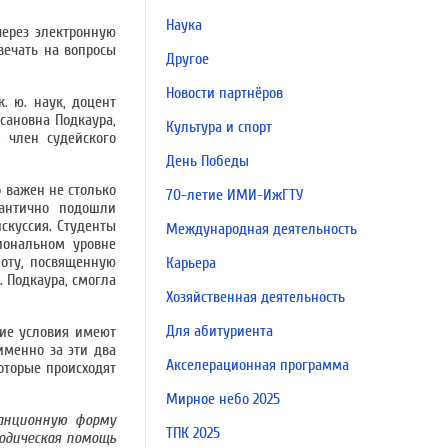
Наука
через электронную
вечать на вопросы
Другое
Новости партнёров
 ю. наук, доцент
сановна Подкаура,
Культура и спорт
 член судейского
День Победы
 важен не столько
70-летие ИМИ-ИжГТУ
дантично подошли
скуссия. Студенты
Международная деятельность
иональном уровне
боту, посвященную
Карьера
 Подкаура, смогла
Хозяйственная деятельность
Для абитуриента
кие условия имеют
именно за эти два
Акселерационная программа
оторые происходят
Мирное небо 2025
танционную форму
ТПК 2025
одическая помощь