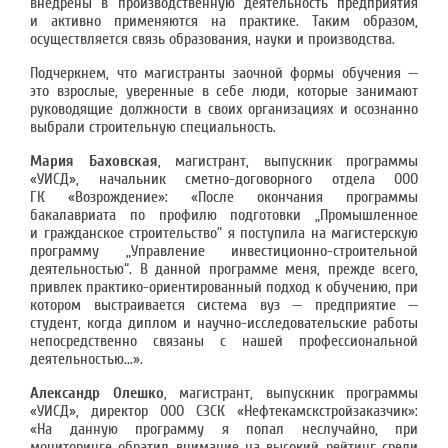
внедрены в производственную деятельность предприятия
и активно применяются на практике. Таким образом,
осуществляется связь образования, науки и производства.
Подчеркнем, что магистранты заочной формы обучения —
это взрослые, уверенные в себе люди, которые занимают
руководящие должности в своих организациях и осознанно
выбрали строительную специальность.
Мария Баховская
, магистрант, выпускник программы
«УИСД», начальник сметно-договорного отдела ООО
ГК «Возрождение»: «После окончания программы
бакалавриата по профилю подготовки „Промышленное
и гражданское строительство“ я поступила на магистерскую
программу „Управление инвестиционно-строительной
деятельностью“. В данной программе меня, прежде всего,
привлек практико-ориентированный подход к обучению, при
котором выстраивается система вуз — предприятие —
студент, когда диплом и научно-исследовательские работы
непосредственно связаны с нашей профессиональной
деятельностью...».
Александр Олешко
, магистрант, выпускник программы
«УИСД», директор ООО СЗСК «Нефтекамскстройзаказчик»:
«На данную программу я попал неслучайно, при
мониторинге обратил внимание на высокий рейтинг среди