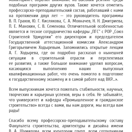
подобных программ других вузов. Также хочется отметить
профессорско-преподавательский состав, работавший с нами
на протяжении двух лет — это руководитель программы
В. П. Грахов, Ю. Г. Кислякова, С. А. Мохначев, Н. Н. Дмитриева,
П. Е. Манохин, С. В. Семенова. Отличительной особенностью
является и тесное сотрудничество кафедры „ПГС“ с РОР „Союз
Строителей Удмуртии“ его директором и председателем
Государственной аттестационной комиссии Александром
Григорьевичем Ходыревым. Запомнились открытые лекции
А. Г. Ходырева, где он подробно рассказал о нынешней
ситуации в строительной отрасли и перспективах
ее развития, а также большое внимание уделил вопросам,
касающихся выполнению наших выпускных
квалификационных работ, что очень помогло в подготовке
к государственному экзамену и в самой работе над ВКР...».
Всем выпускникам хочется пожелать стабильности, научных,
творческих и карьерных успехов, веры в себя. Не забывайте,
что университет и кафедра «Промышленное и гражданское
строительство» всегда с вами, вы нам дороги, мы всегда вам
рады!
Спасибо всему профессорско-преподавательскому составу
Факультета строительства, архитектуры и дизайна имени
В. А. Шумилова, всем кураторам групп, всем сотрудникам