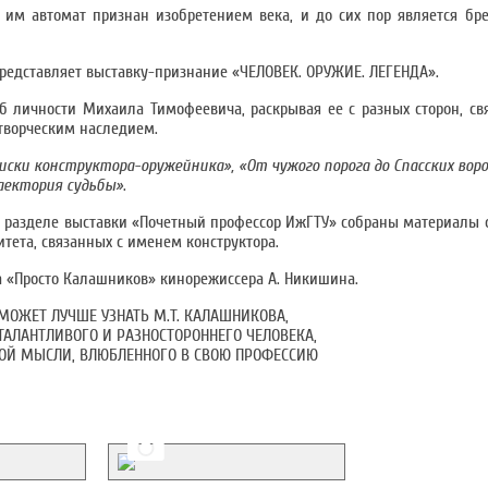
 им автомат признан изобретением века, и до сих пор является б
редставляет выставку-признание «ЧЕЛОВЕК. ОРУЖИЕ. ЛЕГЕНДА».
б личности Михаила Тимофеевича, раскрывая ее с разных сторон, св
 творческим наследием.
иски конструктора-оружейника», «От чужого порога до Спасских воро
раектория судьбы»
.
В
разделе выставки «Почетный профессор ИжГТУ» собраны материалы 
тета, связанных с именем конструктора.
 «Просто Калашников» кинорежиссера А. Никишина.
МОЖЕТ ЛУЧШЕ УЗНАТЬ М.Т. КАЛАШНИКОВА,
ТАЛАНТЛИВОГО И РАЗНОСТОРОННЕГО ЧЕЛОВЕКА,
КОЙ МЫСЛИ, ВЛЮБЛЕННОГО В СВОЮ ПРОФЕССИЮ