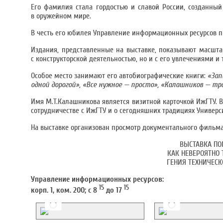
Его фамилия стала гордостью и славой России, созданный
в оружейном мире.
В честь его юбилея Управление информационных ресурсов п
Издания, представленные на выставке, показывают масшта
с конструкторской деятельностью, но и с его увлечениями и
Особое место занимают его автобиографические книги:
«Зап
одной дорогой», «Все нужное — просто», «Калашников — т
Имя М.Т.Калашникова является визитной карточкой ИжГТУ. 
сотрудничестве с ИжГТУ и о сегодняшних традициях Универси
На выставке организован просмотр документального фильма
ВЫСТАВКА ПО
КАК НЕВЕРОЯТНО 
ГЕНИЯ ТЕХНИЧЕС
Управление информационных ресурсов:
15
15
корп. 1, ком. 200; с 8
до 17