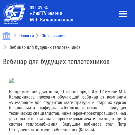
ФГБОУ ВО
«ИжГТУ имени
М.Т. Калашникова»
Новости
Образование
Вебинар для будущих теплотехников
Вебинар для будущих теплотехников
На протяжении двух дней, 10 и 11 ноября, в ИжГТУ имени М.Т.
Калашникова проходил обучающий вебинар от компании
«Viessmann» для студентов магистратуры и старших курсов
бакалавриата кафедры «Теплоэнергетика» — будущих
технических специалистов, инженеров-проектировщиков, чья
деятельность связана с проектированием и эксплуатацией
систем теплоснабжения. Ведущим вебинара стал Петр
Петрушенков, инженер «Viessmann» (Казань).