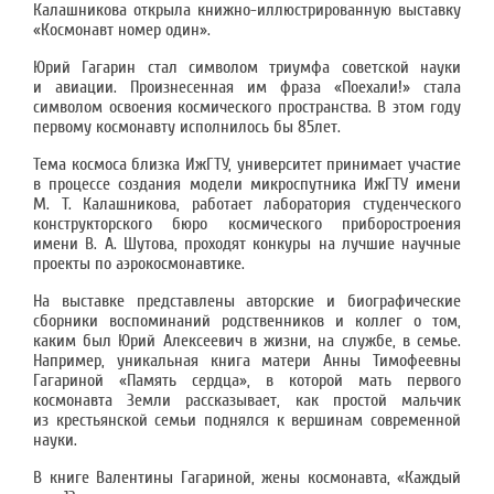
Калашникова открыла книжно-иллюстрированную выставку
«Космонавт номер один».
Юрий Гагарин стал символом триумфа советской науки
и авиации. Произнесенная им фраза «Поехали!» стала
символом освоения космического пространства. В этом году
первому космонавту исполнилось бы 85лет.
Тема космоса близка ИжГТУ, университет принимает участие
в процессе создания модели микроспутника ИжГТУ имени
М. Т. Калашникова, работает лаборатория студенческого
конструкторского бюро космического приборостроения
имени В. А. Шутова, проходят конкуры на лучшие научные
проекты по аэрокосмонавтике.
На выставке представлены авторские и биографические
сборники воспоминаний родственников и коллег о том,
каким был Юрий Алексеевич в жизни, на службе, в семье.
Например, уникальная книга матери Анны Тимофеевны
Гагариной «Память сердца», в которой мать первого
космонавта Земли рассказывает, как простой мальчик
из крестьянской семьи поднялся к вершинам современной
науки.
В книге Валентины Гагариной, жены космонавта, «Каждый