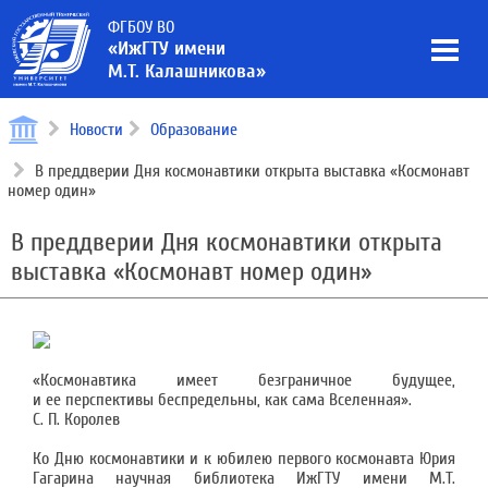
ФГБОУ ВО
«ИжГТУ имени
М.Т. Калашникова»
Новости
Образование
В преддверии Дня космонавтики открыта выставка «Космонавт
номер один»
В преддверии Дня космонавтики открыта
выставка «Космонавт номер один»
«Космонавтика имеет безграничное будущее,
и ее перспективы беспредельны, как сама Вселенная».
С. П. Королев
Ко Дню космонавтики и к юбилею первого космонавта Юрия
Гагарина научная библиотека ИжГТУ имени М.Т.