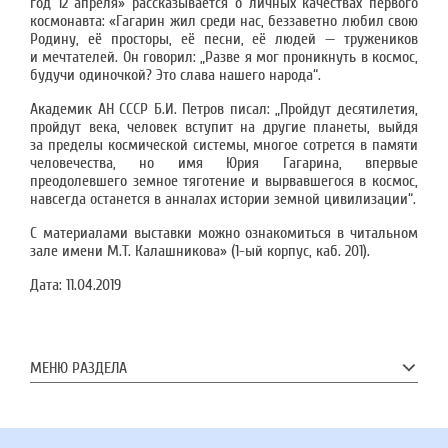
год 12 апреля» рассказывается о личных качествах первого
космонавта: «Гагарин жил среди нас, беззаветно любил свою
Родину, её просторы, её песни, её людей — тружеников
и мечтателей. Он говорил: „Разве я мог проникнуть в космос,
будучи одиночкой? Это слава нашего народа“.
Академик АН СССР Б.И. Петров писал: „Пройдут десятилетия,
пройдут века, человек вступит на другие планеты, выйдя
за пределы космической системы, многое сотрется в памяти
человечества, но имя Юрия Гагарина, впервые
преодолевшего земное тяготение и вырвавшегося в космос,
навсегда останется в анналах истории земной цивилизации“.
С материалами выставки можно ознакомиться в читальном
зале имени М.Т. Калашникова» (1-ый корпус, каб. 201).
Дата:
11.04.2019
МЕНЮ РАЗДЕЛА